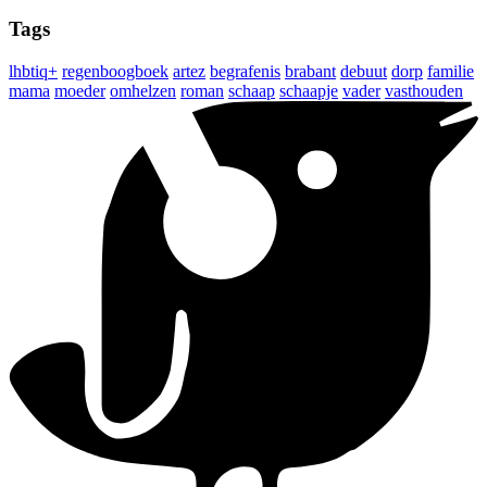
Tags
lhbtiq+
regenboogboek
artez
begrafenis
brabant
debuut
dorp
familie
mama
moeder
omhelzen
roman
schaap
schaapje
vader
vasthouden