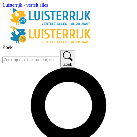
Luisterrijk - vertelt alles
Zoek
Zoek