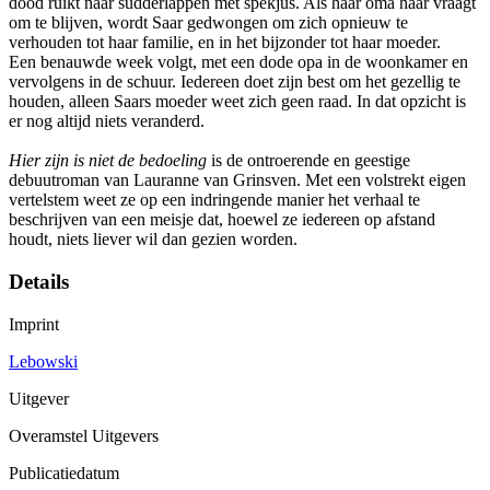
dood ruikt naar sudderlappen met spekjus. Als haar oma haar vraagt
om te blijven, wordt Saar gedwongen om zich opnieuw te
verhouden tot haar familie, en in het bijzonder tot haar moeder.
Een benauwde week volgt, met een dode opa in de woonkamer en
vervolgens in de schuur. Iedereen doet zijn best om het gezellig te
houden, alleen Saars moeder weet zich geen raad. In dat opzicht is
er nog altijd niets veranderd.
Hier zijn is niet de bedoeling
is de ontroerende en geestige
debuutroman van Lauranne van Grinsven. Met een volstrekt eigen
vertelstem weet ze op een indringende manier het verhaal te
beschrijven van een meisje dat, hoewel ze iedereen op afstand
houdt, niets liever wil dan gezien worden.
Details
Imprint
Lebowski
Uitgever
Overamstel Uitgevers
Publicatiedatum