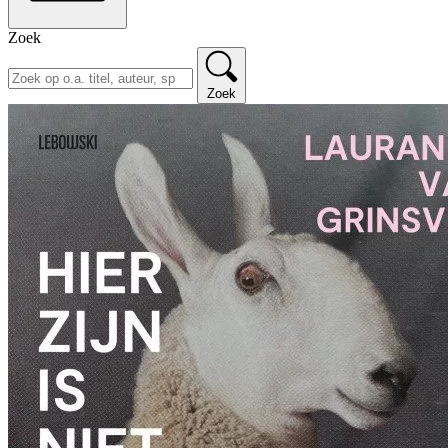
Zoek
Zoek