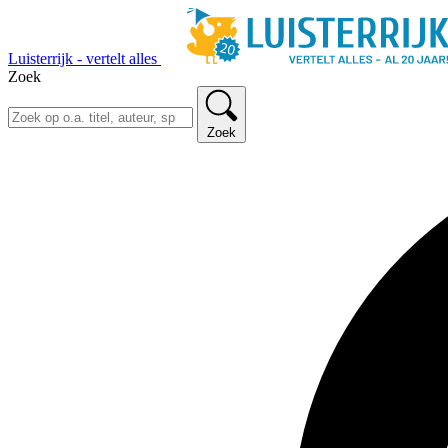
Luisterrijk - vertelt alles
Zoek
Zoek