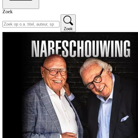
Zoek
Zoek