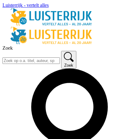
Luisterrijk - vertelt alles
Zoek
Zoek