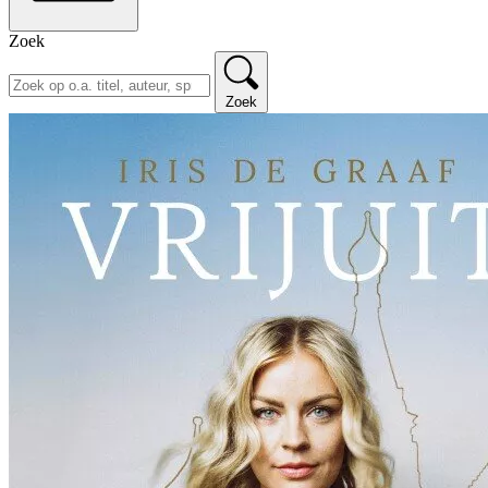
Zoek
Zoek