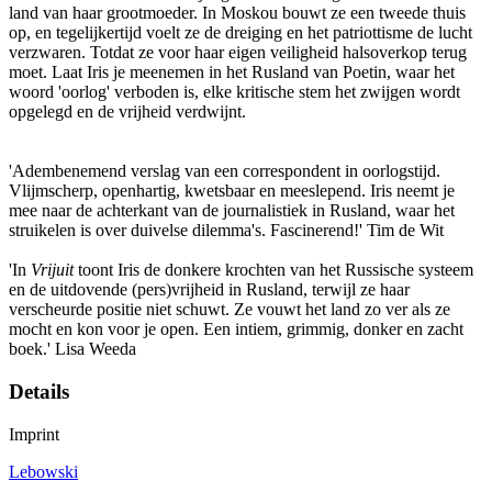
land van haar grootmoeder. In Moskou bouwt ze een tweede thuis
op, en tegelijkertijd voelt ze de dreiging en het patriottisme de lucht
verzwaren. Totdat ze voor haar eigen veiligheid halsoverkop terug
moet. Laat Iris je meenemen in het Rusland van Poetin, waar het
woord 'oorlog' verboden is, elke kritische stem het zwijgen wordt
opgelegd en de vrijheid verdwijnt.
'Adembenemend verslag van een correspondent in oorlogstijd.
Vlijmscherp, openhartig, kwetsbaar en meeslepend. Iris neemt je
mee naar de achterkant van de journalistiek in Rusland, waar het
struikelen is over duivelse dilemma's. Fascinerend!' Tim de Wit
'In
Vrijuit
toont Iris de donkere krochten van het Russische systeem
en de uitdovende (pers)vrijheid in Rusland, terwijl ze haar
verscheurde positie niet schuwt. Ze vouwt het land zo ver als ze
mocht en kon voor je open. Een intiem, grimmig, donker en zacht
boek.' Lisa Weeda
Details
Imprint
Lebowski