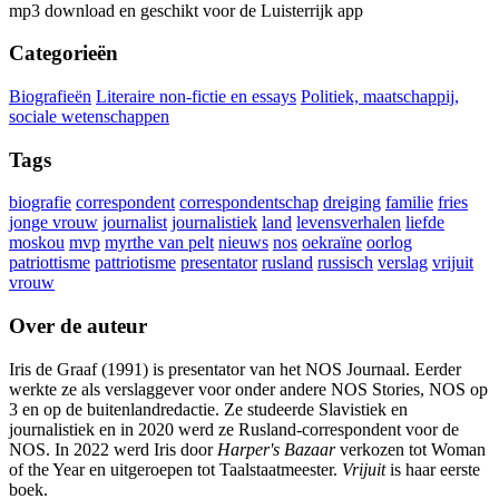
mp3 download en geschikt voor de Luisterrijk app
Categorieën
Biografieën
Literaire non-fictie en essays
Politiek, maatschappij,
sociale wetenschappen
Tags
biografie
correspondent
correspondentschap
dreiging
familie
fries
jonge vrouw
journalist
journalistiek
land
levensverhalen
liefde
moskou
mvp
myrthe van pelt
nieuws
nos
oekraïne
oorlog
patriottisme
pattriotisme
presentator
rusland
russisch
verslag
vrijuit
vrouw
Over de auteur
Iris de Graaf (1991) is presentator van het NOS Journaal. Eerder
werkte ze als verslaggever voor onder andere NOS Stories, NOS op
3 en op de buitenlandredactie. Ze studeerde Slavistiek en
journalistiek en in 2020 werd ze Rusland-correspondent voor de
NOS. In 2022 werd Iris door
Harper's Bazaar
verkozen tot Woman
of the Year en uitgeroepen tot Taalstaatmeester.
Vrijuit
is haar eerste
boek.