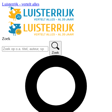
Luisterrijk - vertelt alles
Zoek
Zoek