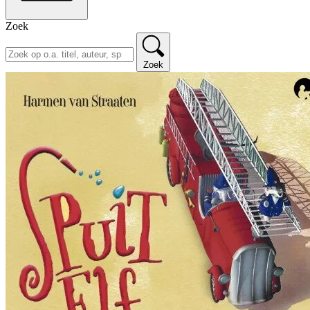
Zoek
Zoek