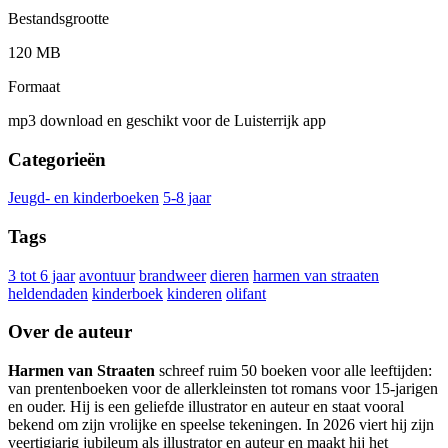
Bestandsgrootte
120 MB
Formaat
mp3 download en geschikt voor de Luisterrijk app
Categorieën
Jeugd- en kinderboeken
5-8 jaar
Tags
3 tot 6 jaar
avontuur
brandweer
dieren
harmen van straaten
heldendaden
kinderboek
kinderen
olifant
Over de auteur
Harmen van Straaten
schreef ruim 50 boeken voor alle leeftijden:
van prentenboeken voor de allerkleinsten tot romans voor 15-jarigen
en ouder. Hij is een geliefde illustrator en auteur en staat vooral
bekend om zijn vrolijke en speelse tekeningen. In 2026 viert hij zijn
veertigjarig jubileum als illustrator en auteur en maakt hij het