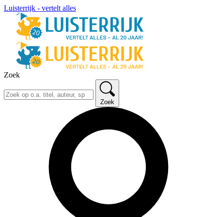
Luisterrijk - vertelt alles
Zoek
Zoek