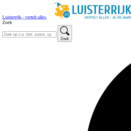
Luisterrijk - vertelt alles
Zoek
Zoek