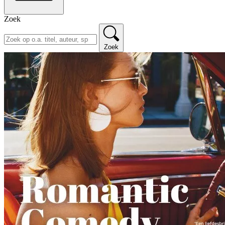
Zoek
Zoek