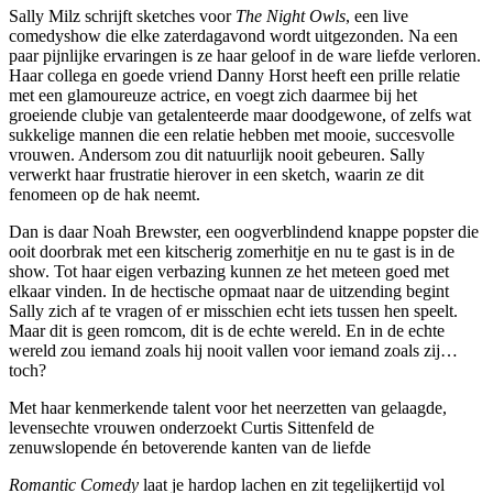
Sally Milz schrijft sketches voor
The Night Owls
, een live
comedyshow die elke zaterdagavond wordt uitgezonden. Na een
paar pijnlijke ervaringen is ze haar geloof in de ware liefde verloren.
Haar collega en goede vriend Danny Horst heeft een prille relatie
met een glamoureuze actrice, en voegt zich daarmee bij het
groeiende clubje van getalenteerde maar doodgewone, of zelfs wat
sukkelige mannen die een relatie hebben met mooie, succesvolle
vrouwen. Andersom zou dit natuurlijk nooit gebeuren. Sally
verwerkt haar frustratie hierover in een sketch, waarin ze dit
fenomeen op de hak neemt.
Dan is daar Noah Brewster, een oogverblindend knappe popster die
ooit doorbrak met een kitscherig zomerhitje en nu te gast is in de
show. Tot haar eigen verbazing kunnen ze het meteen goed met
elkaar vinden. In de hectische opmaat naar de uitzending begint
Sally zich af te vragen of er misschien echt iets tussen hen speelt.
Maar dit is geen romcom, dit is de echte wereld. En in de echte
wereld zou iemand zoals hij nooit vallen voor iemand zoals zij…
toch?
Met haar kenmerkende talent voor het neerzetten van gelaagde,
levensechte vrouwen onderzoekt Curtis Sittenfeld de
zenuwslopende én betoverende kanten van de liefde
Romantic Comedy
laat je hardop lachen en zit tegelijkertijd vol