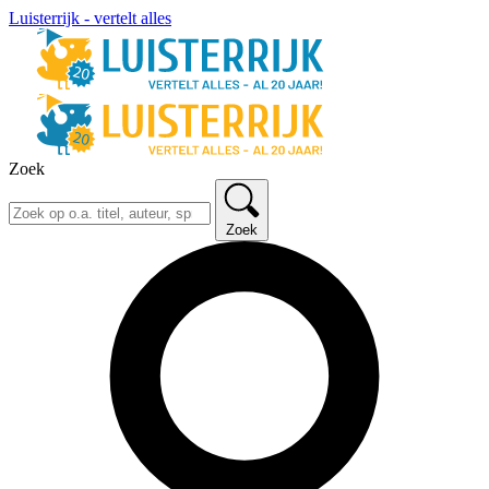
Luisterrijk - vertelt alles
Zoek
Zoek