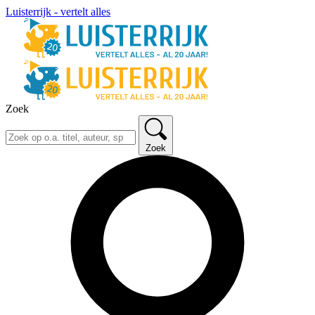
Luisterrijk - vertelt alles
Zoek
Zoek