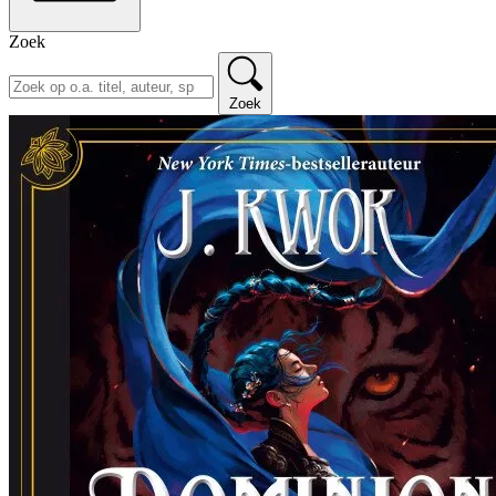
Zoek
Zoek