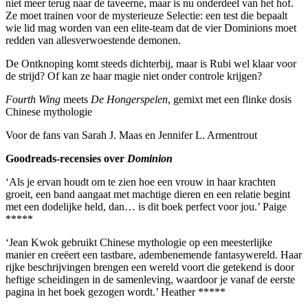
niet meer terug naar de taveerne, maar is nu onderdeel van het hof.
Ze moet trainen voor de mysterieuze Selectie: een test die bepaalt
wie lid mag worden van een elite-team dat de vier Dominions moet
redden van allesverwoestende demonen.
De Ontknoping komt steeds dichterbij, maar is Rubi wel klaar voor
de strijd? Of kan ze haar magie niet onder controle krijgen?
Fourth Wing
meets
De Hongerspelen
, gemixt met een flinke dosis
Chinese mythologie
Voor de fans van Sarah J. Maas en Jennifer L. Armentrout
Goodreads-recensies over
Dominion
‘Als je ervan houdt om te zien hoe een vrouw in haar krachten
groeit, een band aangaat met machtige dieren en een relatie begint
met een dodelijke held, dan… is dit boek perfect voor jou.’ Paige
*****
‘Jean Kwok gebruikt Chinese mythologie op een meesterlijke
manier en creëert een tastbare, adembenemende fantasywereld. Haar
rijke beschrijvingen brengen een wereld voort die getekend is door
heftige scheidingen in de samenleving, waardoor je vanaf de eerste
pagina in het boek gezogen wordt.’ Heather *****