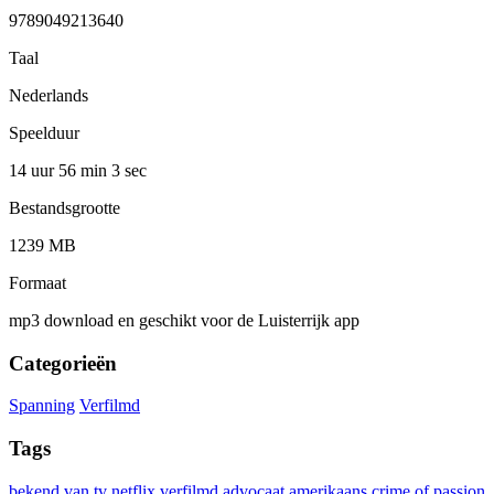
9789049213640
Taal
Nederlands
Speelduur
14 uur 56 min
3 sec
Bestandsgrootte
1239 MB
Formaat
mp3 download en geschikt voor de Luisterrijk app
Categorieën
Spanning
Verfilmd
Tags
bekend van tv
netflix
verfilmd
advocaat
amerikaans
crime of passion