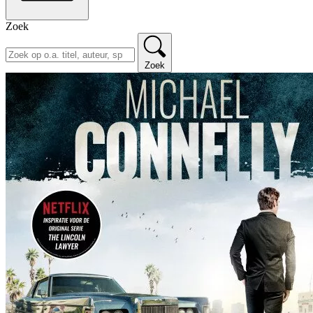
Zoek
Zoek