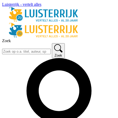
Luisterrijk - vertelt alles
Zoek
Zoek