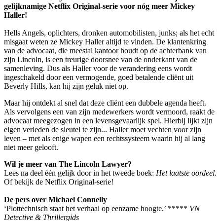
gelijknamige Netflix Original-serie voor nóg meer Mickey
Haller!
Hells Angels, oplichters, dronken automobilisten, junks; als het echt
misgaat weten ze Mickey Haller altijd te vinden. De klantenkring
van de advocaat, die meestal kantoor houdt op de achterbank van
zijn Lincoln, is een treurige doorsnee van de onderkant van de
samenleving. Dus als Haller voor de verandering eens wordt
ingeschakeld door een vermogende, goed betalende cliënt uit
Beverly Hills, kan hij zijn geluk niet op.
Maar hij ontdekt al snel dat deze cliënt een dubbele agenda heeft.
Als vervolgens een van zijn medewerkers wordt vermoord, raakt de
advocaat meegezogen in een levensgevaarlijk spel. Hierbij lijkt zijn
eigen verleden de sleutel te zijn... Haller moet vechten voor zijn
leven – met als enige wapen een rechtssysteem waarin hij al lang
niet meer gelooft.
Wil je meer van The Lincoln Lawyer?
Lees na deel één gelijk door in het tweede boek:
Het laatste oordeel
.
Of bekijk de Netflix Original-serie!
De pers over Michael Connelly
‘Plottechnisch staat het verhaal op eenzame hoogte.’ *****
VN
Detective & Thrillergids