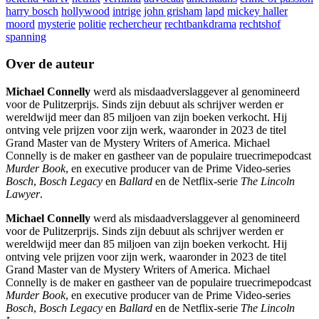
harry bosch
hollywood
intrige
john grisham
lapd
mickey haller
moord
mysterie
politie
rechercheur
rechtbankdrama
rechtshof
spanning
Over de auteur
Michael Connelly
werd als misdaadverslaggever al genomineerd
voor de Pulitzerprijs. Sinds zijn debuut als schrijver werden er
wereldwijd meer dan 85 miljoen van zijn boeken verkocht. Hij
ontving vele prijzen voor zijn werk, waaronder in 2023 de titel
Grand Master van de Mystery Writers of America. Michael
Connelly is de maker en gastheer van de populaire truecrimepodcast
Murder Book
, en executive producer van de Prime Video-series
Bosch
,
Bosch Legacy
en
Ballard
en de Netflix-serie
The Lincoln
Lawyer
.
Michael Connelly
werd als misdaadverslaggever al genomineerd
voor de Pulitzerprijs. Sinds zijn debuut als schrijver werden er
wereldwijd meer dan 85 miljoen van zijn boeken verkocht. Hij
ontving vele prijzen voor zijn werk, waaronder in 2023 de titel
Grand Master van de Mystery Writers of America. Michael
Connelly is de maker en gastheer van de populaire truecrimepodcast
Murder Book
, en executive producer van de Prime Video-series
Bosch
,
Bosch Legacy
en
Ballard
en de Netflix-serie
The Lincoln