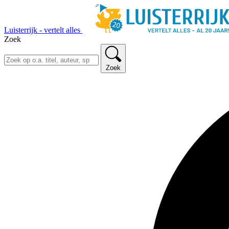
Luisterrijk - vertelt alles
Zoek
Zoek