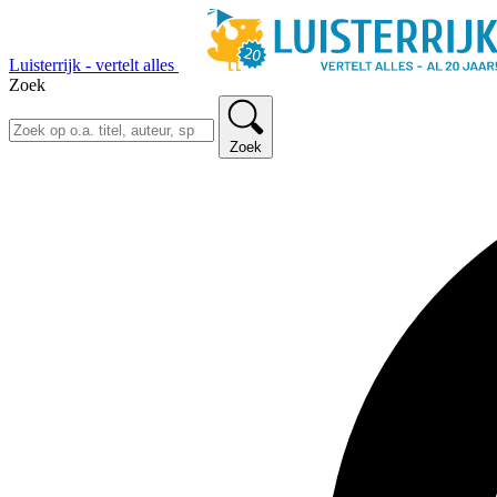
Luisterrijk - vertelt alles
Zoek
Zoek