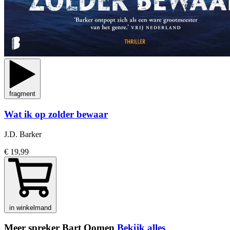
fragment
Wat ik op zolder bewaar
J.D. Barker
€ 19,99
in winkelmand
Meer spreker Bart Oomen
Bekijk alles