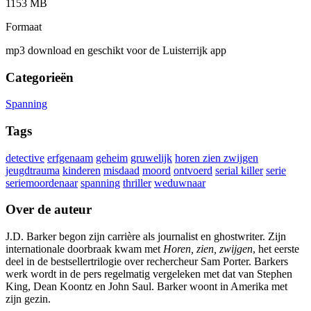
1153 MB
Formaat
mp3 download en geschikt voor de Luisterrijk app
Categorieën
Spanning
Tags
detective
erfgenaam
geheim
gruwelijk
horen zien zwijgen
jeugdtrauma
kinderen
misdaad
moord
ontvoerd
serial killer
serie
seriemoordenaar
spanning
thriller
weduwnaar
Over de auteur
J.D. Barker begon zijn carrière als journalist en ghostwriter. Zijn
internationale doorbraak kwam met
Horen, zien, zwijgen
, het eerste
deel in de bestsellertrilogie over rechercheur Sam Porter. Barkers
werk wordt in de pers regelmatig vergeleken met dat van Stephen
King, Dean Koontz en John Saul. Barker woont in Amerika met
zijn gezin.