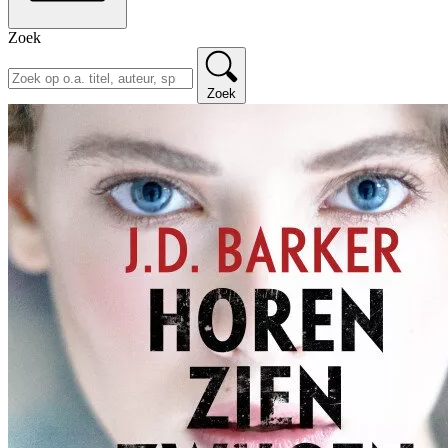
Zoek
Zoek