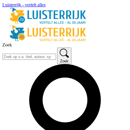
Luisterrijk - vertelt alles
Zoek
Zoek