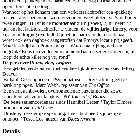
ouders een pakketje met daarin een oor. De dag daarna volgen de
ogen. Ten slotte de tong.
Wanneer op het lichaam van een verkeersslachtoffer een -pakketje
met een afgesneden oor word gevonden, weet -detective Sam Porter
twee dingen: 1) Dit is de moordenaar die hij zoekt, 2) hij heeft 72
uur om het laatste slachtoffer te vinden, de vijftienjarige Emory, voor
zij aan uitdroging overlijdt. Op het lichaam van de moordenaar
wordt ook een dagboek aangetroffen dat Emorys locatie prijsgeeft.
Maar iets blijft aan Porter knagen. Was de aanrijding wel een
ongeluk? En is de overleden man inderdaad de seriemoordenaar, of
loopt de echte killer nog vrij rond?
De pers over
Horen, zien, zwijgen
'Een getalenteerde auteur met een heerlijk duivelse fantasie.' Jeffery
Deaver
'Briljant. Gecompliceerd. Psychopathisch. Deze schurk geeft je
hartkloppingen.' Marc Webb, regisseur van
The Office
'Een sterk aanbevolen, overrompelende pageturner die zowel
schokkend als vermakelijk is. '
NY Journal of Books
'De beste seriemoordenaar sinds Hannibal Lecter. ' Taylor Elmore,
producent van
Cold Case
'Duistere, meesterlijke spanning. Lee Child heeft zijn gelijke
ontmoet. ' Tosca Lee, auteur van
Bloedverwant
Details