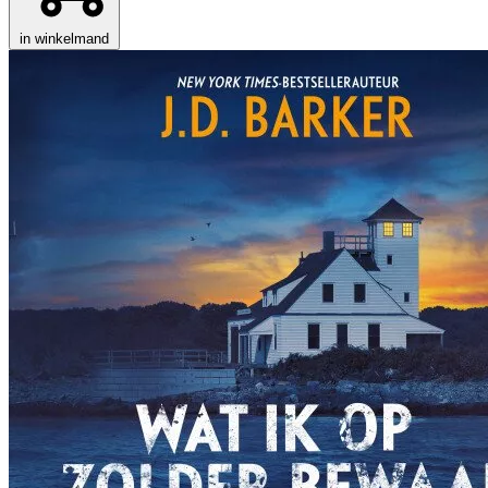
in winkelmand