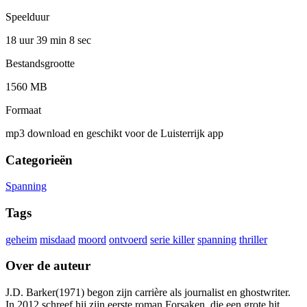
Speelduur
18 uur 39 min
8 sec
Bestandsgrootte
1560 MB
Formaat
mp3 download en geschikt voor de Luisterrijk app
Categorieën
Spanning
Tags
geheim
misdaad
moord
ontvoerd
serie killer
spanning
thriller
Over de auteur
J.D. Barker(1971) begon zijn carrière als journalist en ghostwriter.
In 2012 schreef hij zijn eerste roman Forsaken, die een grote hit