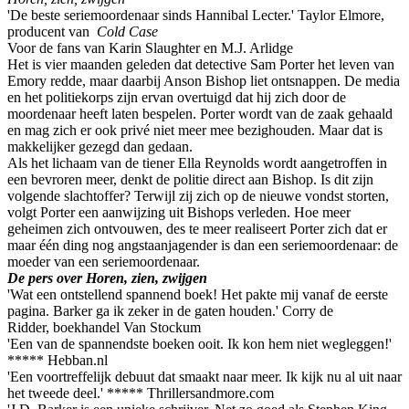
'De beste seriemoordenaar sinds Hannibal Lecter.' Taylor Elmore,
producent van
Cold Case
Voor de fans van Karin Slaughter en M.J. Arlidge
Het is vier maanden geleden dat detective Sam Porter het leven van
Emory redde, maar daarbij Anson Bishop liet ontsnappen. De media
en het politiekorps zijn ervan overtuigd dat hij zich door de
moordenaar heeft laten bespelen. Porter wordt van de zaak gehaald
en mag zich er ook privé niet meer mee bezighouden. Maar dat is
makkelijker gezegd dan gedaan.
Als het lichaam van de tiener Ella Reynolds wordt aangetroffen in
een bevroren meer, denkt de politie direct aan Bishop. Is dit zijn
volgende slachtoffer? Terwijl zij zich op de nieuwe vondst storten,
volgt Porter een aanwijzing uit Bishops verleden. Hoe meer
geheimen zich ontvouwen, des te meer realiseert Porter zich dat er
maar één ding nog angstaanjagender is dan een seriemoordenaar: de
moeder van een seriemoordenaar.
De pers over
Horen, zien, zwijgen
'Wat een ontstellend spannend boek! Het pakte mij vanaf de eerste
pagina. Barker ga ik zeker in de gaten houden.' Corry de
Ridder, boekhandel Van Stockum
'Een van de spannendste boeken ooit. Ik kon hem niet wegleggen!'
***** Hebban.nl
'Een voortreffelijk debuut dat smaakt naar meer. Ik kijk nu al uit naar
het tweede deel.' ***** Thrillersandmore.com