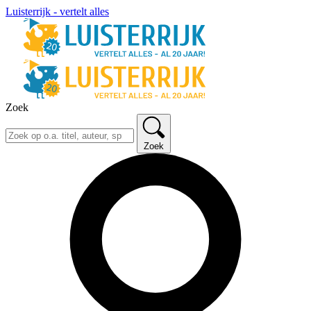
Luisterrijk - vertelt alles
Zoek
Zoek