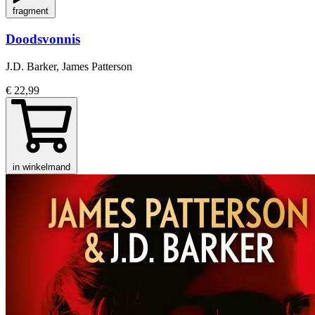
fragment
Doodsvonnis
J.D. Barker, James Patterson
€ 22,99
in winkelmand