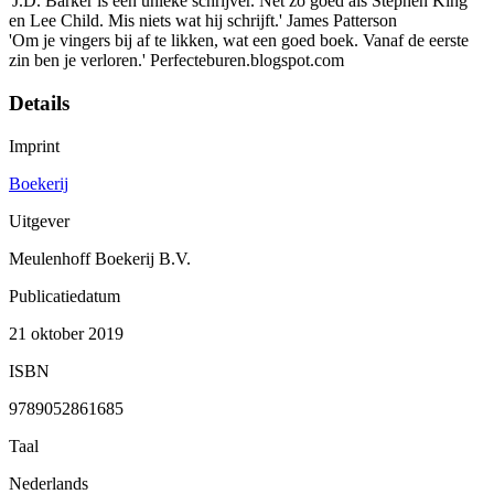
'J.D. Barker is een unieke schrijver. Net zo goed als Stephen King
en Lee Child. Mis niets wat hij schrijft.' James Patterson
'Om je vingers bij af te likken, wat een goed boek. Vanaf de eerste
zin ben je verloren.' Perfecteburen.blogspot.com
Details
Imprint
Boekerij
Uitgever
Meulenhoff Boekerij B.V.
Publicatiedatum
21 oktober 2019
ISBN
9789052861685
Taal
Nederlands