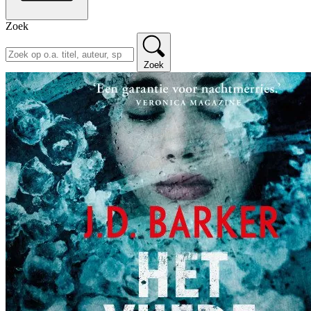
Zoek
Zoek