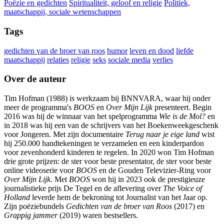
Poëzie en gedichten
Spiritualiteit, geloof en religie
Politiek,
maatschappij, sociale wetenschappen
Tags
gedichten van de broer van roos
humor
leven en dood
liefde
maatschappij
relaties
religie
seks
sociale media
verlies
Over de auteur
Tim Hofman (1988) is werkzaam bij BNNVARA, waar hij onder
meer de programma's
BOOS
en
Over Mijn Lijk
presenteert. Begin
2016 was hij de winnaar van het spelprogramma
Wie is de Mol?
en
in 2018 was hij een van de schrijvers van het Boekenweekgeschenk
voor Jongeren. Met zijn documentaire
Terug naar je eige land
wist
hij 250.000 handtekeningen te verzamelen en een kinderpardon
voor zevenhonderd kinderen te regelen. In 2020 won Tim Hofman
drie grote prijzen: de ster voor beste presentator, de ster voor beste
online videoserie voor
BOOS
en de Gouden Televizier-Ring voor
Over Mijn Lijk
. Met
BOOS
won hij in 2023 ook de prestigieuze
journalistieke prijs De Tegel en de aflevering over
The Voice of
Holland
leverde hem de bekroning tot Journalist van het Jaar op.
Zijn poëziebundels
Gedichten van de broer van Roos
(2017) en
Grappig jammer
(2019) waren bestsellers.