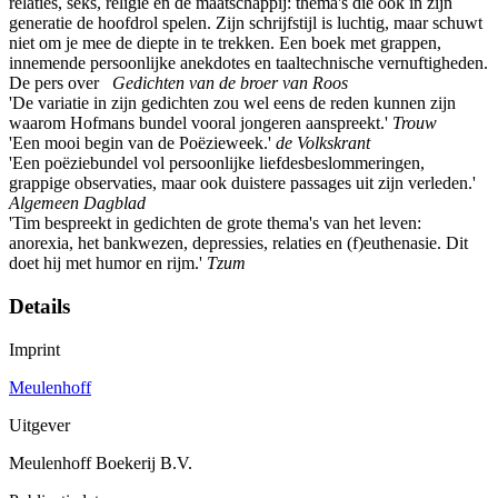
relaties, seks, religie en de maatschappij: thema's die ook in zijn
generatie de hoofdrol spelen. Zijn schrijfstijl is luchtig, maar schuwt
niet om je mee de diepte in te trekken. Een boek met grappen,
innemende persoonlijke anekdotes en taaltechnische vernuftigheden.
De pers over
Gedichten van de broer van Roos
'De variatie in zijn gedichten zou wel eens de reden kunnen zijn
waarom Hofmans bundel vooral jongeren aanspreekt.'
Trouw
'Een mooi begin van de Poëzieweek.'
de Volkskrant
'Een poëziebundel vol persoonlijke liefdesbeslommeringen,
grappige observaties, maar ook duistere passages uit zijn verleden.'
Algemeen Dagblad
'Tim bespreekt in gedichten de grote thema's van het leven:
anorexia, het bankwezen, depressies, relaties en (f)euthenasie. Dit
doet hij met humor en rijm.'
Tzum
Details
Imprint
Meulenhoff
Uitgever
Meulenhoff Boekerij B.V.