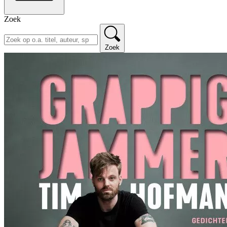
Zoek
Zoek