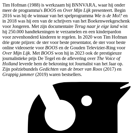
Tim Hofman (1988) is werkzaam bij BNNVARA, waar hij onder
meer de programma's
BOOS
en
Over Mijn Lijk
presenteert. Begin
2016 was hij de winnaar van het spelprogramma
Wie is de Mol?
en
in 2018 was hij een van de schrijvers van het Boekenweekgeschenk
voor Jongeren. Met zijn documentaire
Terug naar je eige land
wist
hij 250.000 handtekeningen te verzamelen en een kinderpardon
voor zevenhonderd kinderen te regelen. In 2020 won Tim Hofman
drie grote prijzen: de ster voor beste presentator, de ster voor beste
online videoserie voor
BOOS
en de Gouden Televizier-Ring voor
Over Mijn Lijk
. Met
BOOS
won hij in 2023 ook de prestigieuze
journalistieke prijs De Tegel en de aflevering over
The Voice of
Holland
leverde hem de bekroning tot Journalist van het Jaar op.
Zijn poëziebundels
Gedichten van de broer van Roos
(2017) en
Grappig jammer
(2019) waren bestsellers.