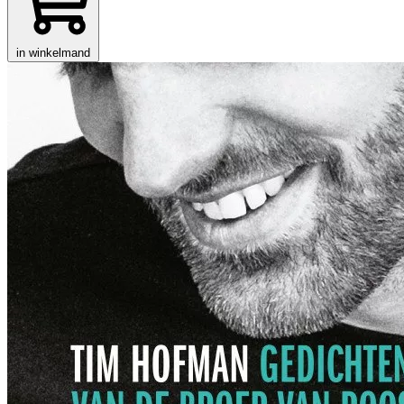
in winkelmand