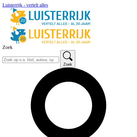
Luisterrijk - vertelt alles
Zoek
Zoek