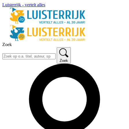
Luisterrijk - vertelt alles
Zoek
Zoek