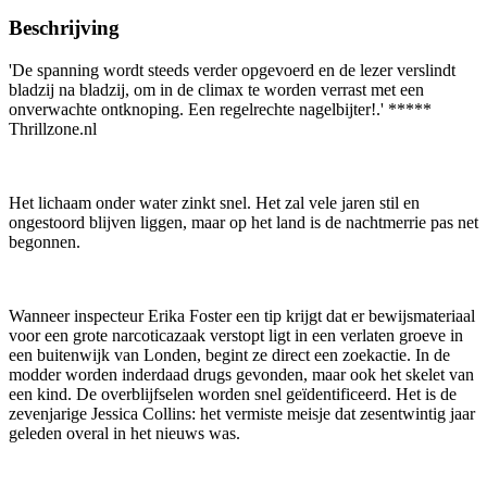
Beschrijving
'De spanning wordt steeds verder opgevoerd en de lezer verslindt
bladzij na bladzij, om in de climax te worden verrast met een
onverwachte ontknoping. Een regelrechte nagelbijter!.' *****
Thrillzone.nl
Het lichaam onder water zinkt snel. Het zal vele jaren stil en
ongestoord blijven liggen, maar op het land is de nachtmerrie pas net
begonnen.
Wanneer inspecteur Erika Foster een tip krijgt dat er bewijsmateriaal
voor een grote narcoticazaak verstopt ligt in een verlaten groeve in
een buitenwijk van Londen, begint ze direct een zoekactie. In de
modder worden inderdaad drugs gevonden, maar ook het skelet van
een kind. De overblijfselen worden snel geïdentificeerd. Het is de
zevenjarige Jessica Collins: het vermiste meisje dat zesentwintig jaar
geleden overal in het nieuws was.