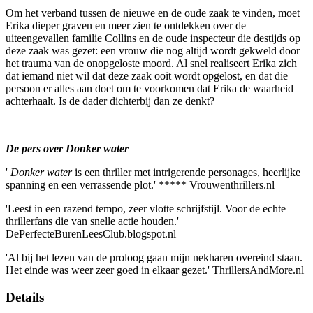
Om het verband tussen de nieuwe en de oude zaak te vinden, moet
Erika dieper graven en meer zien te ontdekken over de
uiteengevallen familie Collins en de oude inspecteur die destijds op
deze zaak was gezet: een vrouw die nog altijd wordt gekweld door
het trauma van de onopgeloste moord. Al snel realiseert Erika zich
dat iemand niet wil dat deze zaak ooit wordt opgelost, en dat die
persoon er alles aan doet om te voorkomen dat Erika de waarheid
achterhaalt. Is de dader dichterbij dan ze denkt?
De pers over Donker water
'
Donker water
is een thriller met intrigerende personages, heerlijke
spanning en een verrassende plot.' ***** Vrouwenthrillers.nl
'Leest in een razend tempo, zeer vlotte schrijfstijl. Voor de echte
thrillerfans die van snelle actie houden.'
DePerfecteBurenLeesClub.blogspot.nl
'Al bij het lezen van de proloog gaan mijn nekharen overeind staan.
Het einde was weer zeer goed in elkaar gezet.' ThrillersAndMore.nl
Details