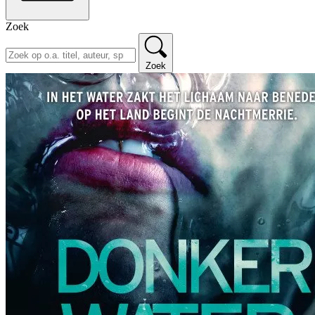
Zoek
Zoek