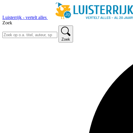
Luisterrijk - vertelt alles
Zoek
Zoek