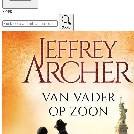
Zoek
Zoek