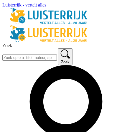
Luisterrijk - vertelt alles
Zoek
Zoek