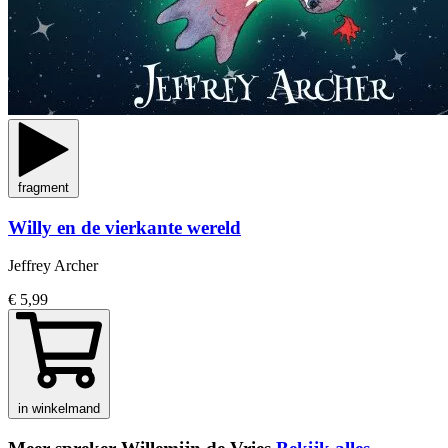
fragment
Willy en de vierkante wereld
Jeffrey Archer
€ 5,99
in winkelmand