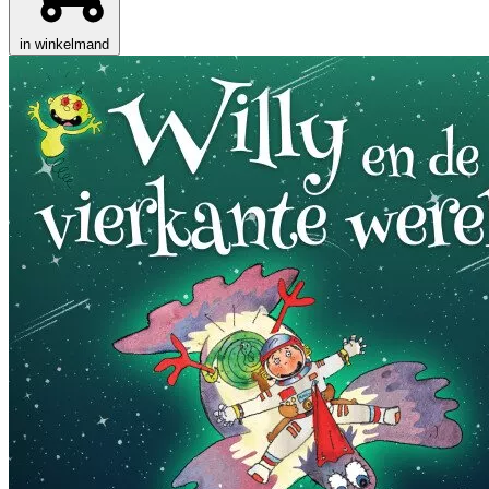
in winkelmand