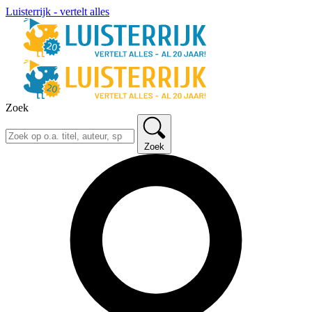
Luisterrijk - vertelt alles
Zoek
Zoek