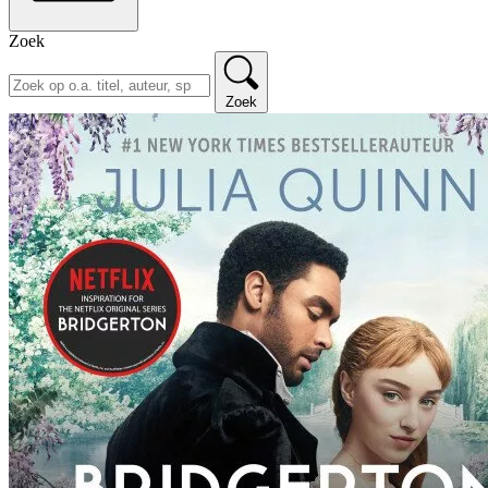
Zoek
Zoek