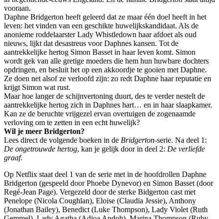
vooraan.
Daphne Bridgerton heeft geleerd dat ze maar één doel heeft in het
leven: het vinden van een geschikte huwelijkskandidaat. Als de
anonieme roddelaarster Lady Whistledown haar afdoet als oud
nieuws, lijkt dat desastreus voor Daphnes kansen. Tot de
aantrekkelijke hertog Simon Basset in haar leven komt. Simon
wordt gek van alle gretige moeders die hem hun huwbare dochters
opdringen, en besluit het op een akkoordje te gooien met Daphne.
Ze doen net alsof ze verloofd zijn: zo redt Daphne haar reputatie en
krijgt Simon wat rust.
Maar hoe langer de schijnvertoning duurt, des te verder nestelt de
aantrekkelijke hertog zich in Daphnes hart… en in haar slaapkamer.
Kan ze de beruchte vrijgezel ervan overtuigen de zogenaamde
verloving om te zetten in een echt huwelijk?
Wil je meer Bridgerton?
Lees direct de volgende boeken in de
Bridgerton
-serie. Na deel 1:
De ongetrouwde hertog
, kan je gelijk door in deel 2:
De verliefde
graaf
.
Op Netflix staat deel 1 van de serie met in de hoofdrollen Daphne
Bridgerton (gespeeld door Phoebe Dynevor) en Simon Basset (door
Regé-Jean Page). Vergezeld door de sterke Bidgerton cast met
Penelope (Nicola Coughlan), Eloise (Claudia Jessie), Anthony
(Jonathan Bailey), Benedict (Luke Thompson), Lady Violet (Ruth
Gemmel), Lady Agatha (Adjoa Andoh), Marina Thompson (Ruby