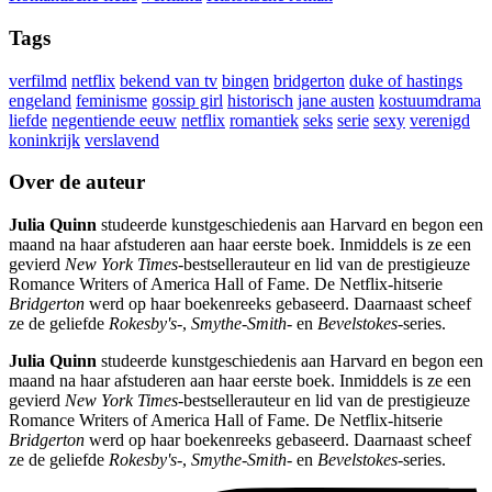
Tags
verfilmd
netflix
bekend van tv
bingen
bridgerton
duke of hastings
engeland
feminisme
gossip girl
historisch
jane austen
kostuumdrama
liefde
negentiende eeuw
netflix
romantiek
seks
serie
sexy
verenigd
koninkrijk
verslavend
Over de auteur
Julia Quinn
studeerde kunstgeschiedenis aan Harvard en begon een
maand na haar afstuderen aan haar eerste boek. Inmiddels is ze een
gevierd
New York Times
-bestsellerauteur en lid van de prestigieuze
Romance Writers of America Hall of Fame. De Netflix-hitserie
Bridgerton
werd op haar boekenreeks gebaseerd. Daarnaast scheef
ze de geliefde
Rokesby's
-,
Smythe-Smith
- en
Bevelstokes
-series.
Julia Quinn
studeerde kunstgeschiedenis aan Harvard en begon een
maand na haar afstuderen aan haar eerste boek. Inmiddels is ze een
gevierd
New York Times
-bestsellerauteur en lid van de prestigieuze
Romance Writers of America Hall of Fame. De Netflix-hitserie
Bridgerton
werd op haar boekenreeks gebaseerd. Daarnaast scheef
ze de geliefde
Rokesby's
-,
Smythe-Smith
- en
Bevelstokes
-series.