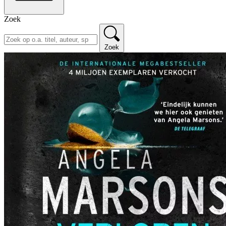
Zoek
Zoek