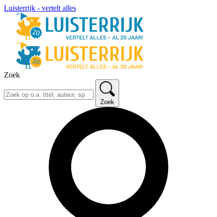
Luisterrijk - vertelt alles
Zoek
Zoek