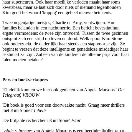
haar superieuren. Ook haar moeilijke verleden maakt haar soms
kwetsbaar, maar ze laat zich door niets of niemand tegenhouden –
Kim geeft het woord 'koppig' een geheel nieuwe betekenis.
Twee negenjarige meisjes, Charlie en Amy, verdwijnen. Hun
families belanden in een nachtmerrie. Een bericht bevestigt hun
ergste vermoedens: de twee zijn ontvoerd. Tussen de twee gezinnen
ontspint zich een strijd op leven en dood. Welk spoor Kim Stone
ook onderzoekt, de dader lijkt haar steeds een stap voor te zijn. Ze
begint te vrezen dat deze intelligente en genadeloze misdadiger haar
te slim af zal zijn. Zal een van de kinderen de ultieme prijs voor haar
falen moeten betalen?
Pers en boekverkopers
'Eindelijk kunnen we hier ook genieten van Angela Marsons.'
De
Telegraaf, VROUW
'Dit boek is goed voor een doorwaakte nacht. Graag meer thrillers
met Kim Stone!'
Libelle
'
De briljante rechercheur Kim Stone'
Flair
'
Stille schreeuw
van Angela Marsons is een heerlijke thriller om in