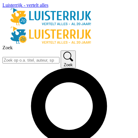
Luisterrijk - vertelt alles
Zoek
Zoek