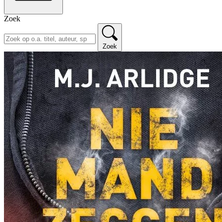
Zoek
Zoek