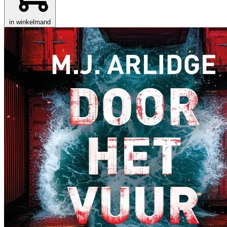
in winkelmand