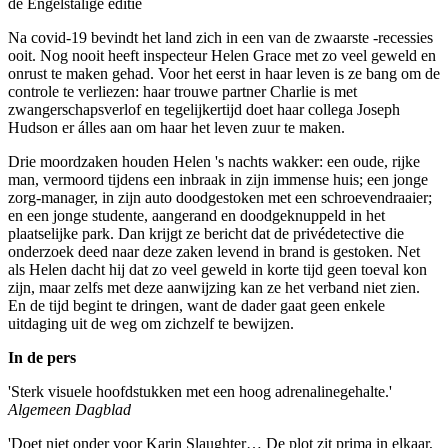
de Engelstalige editie
Na covid-19 bevindt het land zich in een van de zwaarste -recessies
ooit. Nog nooit heeft inspecteur Helen Grace met zo veel geweld en
onrust te maken gehad. Voor het eerst in haar leven is ze bang om de
controle te verliezen: haar trouwe partner Charlie is met
zwangerschapsverlof en tegelijkertijd doet haar collega Joseph
Hudson er álles aan om haar het leven zuur te maken.
Drie moordzaken houden Helen 's nachts wakker: een oude, rijke
man, vermoord tijdens een inbraak in zijn immense huis; een jonge
zorg-manager, in zijn auto doodgestoken met een schroevendraaier;
en een jonge studente, aangerand en doodgeknuppeld in het
plaatselijke park. Dan krijgt ze bericht dat de privédetective die
onderzoek deed naar deze zaken levend in brand is gestoken. Net
als Helen dacht hij dat zo veel geweld in korte tijd geen toeval kon
zijn, maar zelfs met deze aanwijzing kan ze het verband niet zien.
En de tijd begint te dringen, want de dader gaat geen enkele
uitdaging uit de weg om zichzelf te bewijzen.
In de pers
'Sterk visuele hoofdstukken met een hoog adrenalinegehalte.'
Algemeen Dagblad
'Doet niet onder voor Karin Slaughter… De plot zit prima in elkaar,