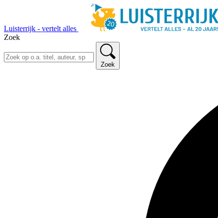
Luisterrijk - vertelt alles
Zoek
Zoek