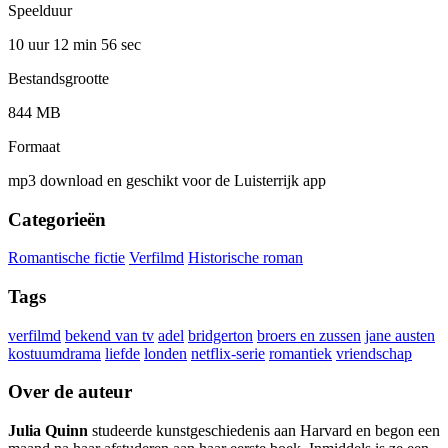
Speelduur
10 uur 12 min
56 sec
Bestandsgrootte
844 MB
Formaat
mp3 download en geschikt voor de Luisterrijk app
Categorieën
Romantische fictie
Verfilmd
Historische roman
Tags
verfilmd
bekend van tv
adel
bridgerton
broers en zussen
jane austen
kostuumdrama
liefde
londen
netflix-serie
romantiek
vriendschap
Over de auteur
Julia Quinn
studeerde kunstgeschiedenis aan Harvard en begon een