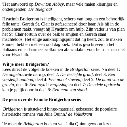
'Het antwoord op
Downton Abbey
, maar vele malen kleuriger en
ondeugender.'
De Telegraaf
Hyacinth Bridgerton is intelligent, scherp van tong en een behoorlijk
felle tante. Gareth St. Clair is gefascineerd door haar. Als hij in de
problemen raakt, vraagt hij Hyacinth om hulp. Zijn vader is van plan
het St. Clair-fortuin over de balk te smijten en Gareth staat
machteloos. Het enige aanknopingspunt dat hij heeft, zou te maken
kunnen hebben met een oud dagboek. Dat is geschreven in het
Italiaans en is daarmee -volkomen abracadabra voor hem – maar niet
voor Hyacinth.
Wil je meer Bridgerton?
Lees direct de volgende boeken in de
Bridgerton
-serie. Na deel 1:
De ongetrouwde hertog
, deel 2:
De verliefde graaf
, deel 3:
Een
vorstelijk aanbod
, deel 4:
Een nobel streven
, deel 5:
De hand van de
gravin
, deel 6:
Een royale vergissing
en deel 7:
De edele opdracht
kan je gelijk door in deel 8:
Een man van stand
.
De pers over de Familie Bridgerton serie:
'Bridgerton
is uitstekend binge-materiaal gebaseerd de populaire
historische romans van Julia Quinn.'
de Volkskrant
'Je moet de
Bridgerton
boeken van Julia Quinn gewoon lezen.'