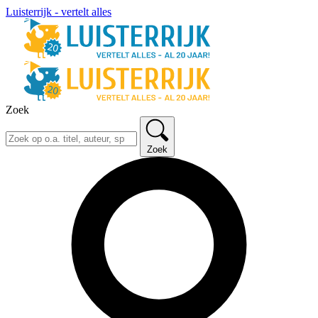
Luisterrijk - vertelt alles
Zoek
Zoek