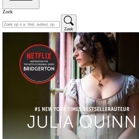
Zoek
Zoek