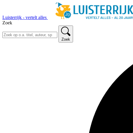
Luisterrijk - vertelt alles
Zoek
Zoek