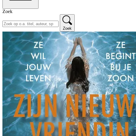
Zoek
Zoek