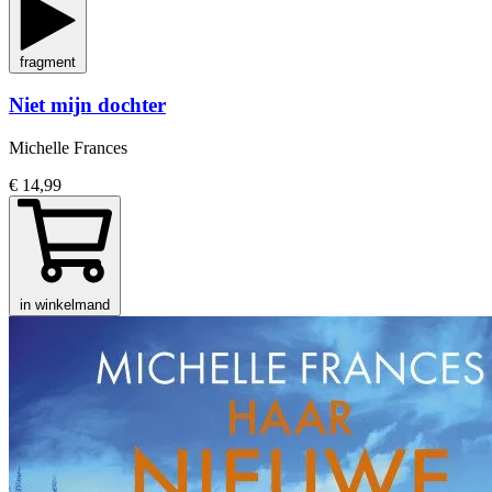
fragment
Niet mijn dochter
Michelle Frances
€ 14,99
in winkelmand