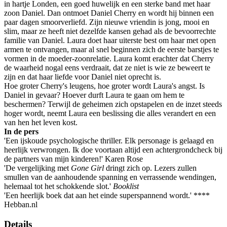
in hartje Londen, een goed huwelijk en een sterke band met haar
zoon Daniel. Dan ontmoet Daniel Cherry en wordt hij binnen een
paar dagen smoorverliefd. Zijn nieuwe vriendin is jong, mooi en
slim, maar ze heeft niet dezelfde kansen gehad als de bevoorrechte
familie van Daniel. Laura doet haar uiterste best om haar met open
armen te ontvangen, maar al snel beginnen zich de eerste barstjes te
vormen in de moeder-zoonrelatie. Laura komt erachter dat Cherry
de waarheid nogal eens verdraait, dat ze niet is wie ze beweert te
zijn en dat haar liefde voor Daniel niet oprecht is.
Hoe groter Cherry's leugens, hoe groter wordt Laura's angst. Is
Daniel in gevaar? Hoever durft Laura te gaan om hem te
beschermen? Terwijl de geheimen zich opstapelen en de inzet steeds
hoger wordt, neemt Laura een beslissing die alles verandert en een
van hen het leven kost.
In de pers
'Een ijskoude psychologische thriller. Elk personage is gelaagd en
heerlijk verwrongen. Ik doe voortaan altijd een achtergrondcheck bij
de partners van mijn kinderen!' Karen Rose
'De vergelijking met
Gone Girl
dringt zich op. Lezers zullen
smullen van de aanhoudende spanning en verrassende wendingen,
helemaal tot het schokkende slot.'
Booklist
'Een heerlijk boek dat aan het einde superspannend wordt.' ****
Hebban.nl
Details