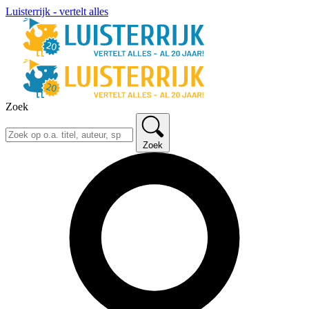
Luisterrijk - vertelt alles
Zoek
Zoek