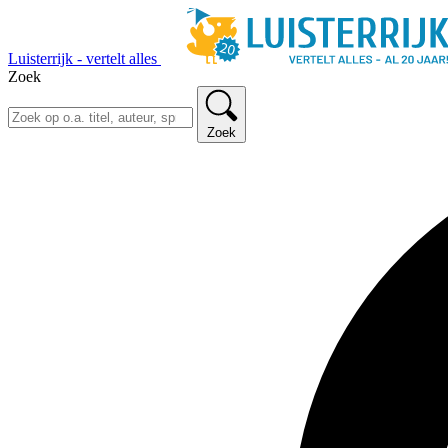
Luisterrijk - vertelt alles
Zoek
Zoek