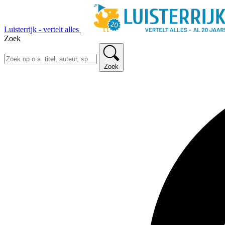
Luisterrijk - vertelt alles
Zoek
Zoek