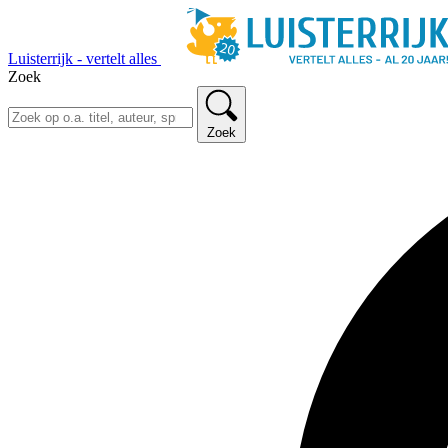
Luisterrijk - vertelt alles
Zoek
Zoek