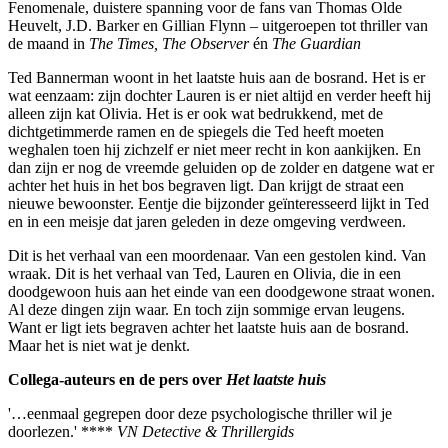
Fenomenale, duistere spanning voor de fans van Thomas Olde
Heuvelt, J.D. Barker en Gillian Flynn – uitgeroepen tot thriller van
de maand in
The Times, The Observer
én
The Guardian
Ted Bannerman woont in het laatste huis aan de bosrand. Het is er
wat eenzaam: zijn dochter Lauren is er niet altijd en verder heeft hij
alleen zijn kat Olivia. Het is er ook wat bedrukkend, met de
dichtgetimmerde ramen en de spiegels die Ted heeft moeten
weghalen toen hij zichzelf er niet meer recht in kon aankijken. En
dan zijn er nog de vreemde geluiden op de zolder en datgene wat er
achter het huis in het bos begraven ligt. Dan krijgt de straat een
nieuwe bewoonster. Eentje die bijzonder geïnteresseerd lijkt in Ted
en in een meisje dat jaren geleden in deze omgeving verdween.
Dit is het verhaal van een moordenaar. Van een gestolen kind. Van
wraak. Dit is het verhaal van Ted, Lauren en Olivia, die in een
doodgewoon huis aan het einde van een doodgewone straat wonen.
Al deze dingen zijn waar. En toch zijn sommige ervan leugens.
Want er ligt iets begraven achter het laatste huis aan de bosrand.
Maar het is niet wat je denkt.
Collega-auteurs en de pers over
Het laatste huis
'…eenmaal gegrepen door deze psychologische thriller wil je
doorlezen.' ****
VN Detective & Thrillergids