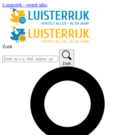
Luisterrijk - vertelt alles
Zoek
Zoek