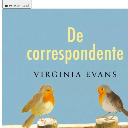
in winkelmand