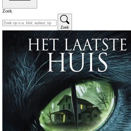
Zoek
Zoek