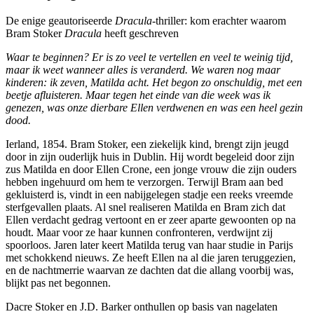
De enige geautoriseerde
Dracula
-thriller: kom erachter waarom
Bram Stoker
Dracula
heeft geschreven
Waar te beginnen? Er is zo veel te vertellen en veel te weinig tijd,
maar ik weet wanneer alles is veranderd. We waren nog maar
kinderen: ik zeven, Matilda acht. Het begon zo onschuldig, met een
beetje afluisteren. Maar tegen het einde van die week was ik
genezen, was onze dierbare Ellen verdwenen en was een heel gezin
dood.
Ierland, 1854. Bram Stoker, een ziekelijk kind, brengt zijn jeugd
door in zijn ouderlijk huis in Dublin. Hij wordt begeleid door zijn
zus Matilda en door Ellen Crone, een jonge vrouw die zijn ouders
hebben ingehuurd om hem te verzorgen. Terwijl Bram aan bed
gekluisterd is, vindt in een nabijgelegen stadje een reeks vreemde
sterfgevallen plaats. Al snel realiseren Matilda en Bram zich dat
Ellen verdacht gedrag vertoont en er zeer aparte gewoonten op na
houdt. Maar voor ze haar kunnen confronteren, verdwijnt zij
spoorloos. Jaren later keert Matilda terug van haar studie in Parijs
met schokkend nieuws. Ze heeft Ellen na al die jaren teruggezien,
en de nachtmerrie waarvan ze dachten dat die allang voorbij was,
blijkt pas net begonnen.
Dacre Stoker en J.D. Barker onthullen op basis van nagelaten