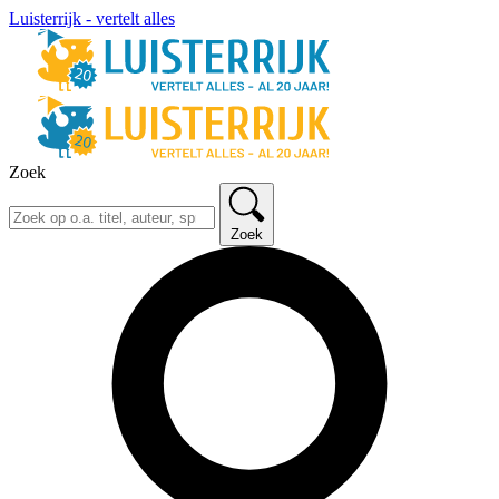
Luisterrijk - vertelt alles
Zoek
Zoek