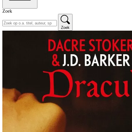
Zoek
Zoek