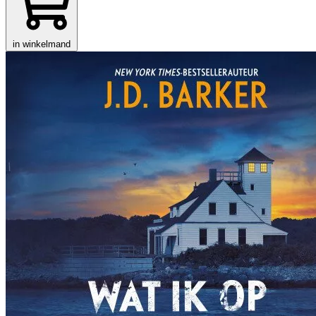
in winkelmand