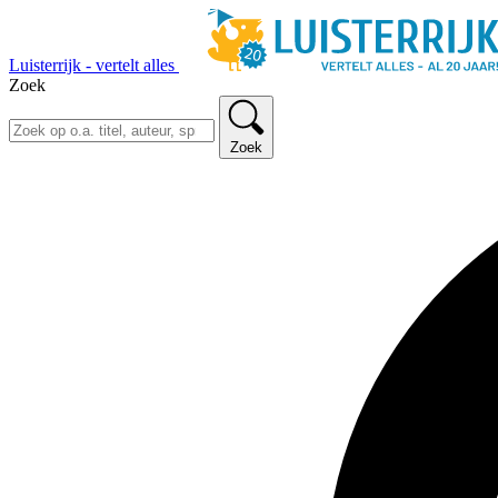
Luisterrijk - vertelt alles
Zoek
Zoek