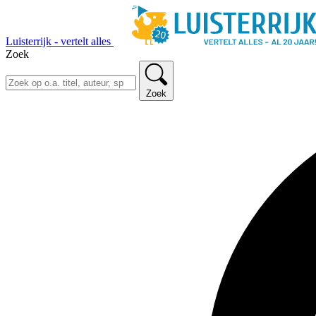
Luisterrijk - vertelt alles
Zoek
Zoek