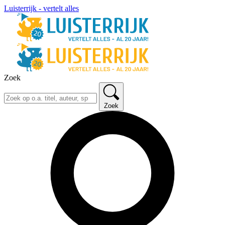
Luisterrijk - vertelt alles
Zoek
Zoek