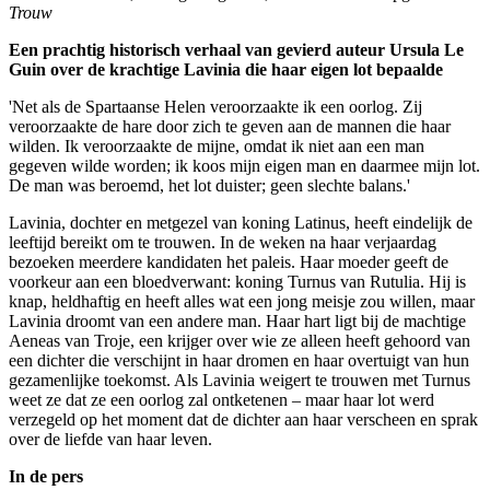
Trouw
Een prachtig historisch verhaal van gevierd auteur Ursula Le
Guin over de krachtige Lavinia die haar eigen lot bepaalde
'Net als de Spartaanse Helen veroorzaakte ik een oorlog. Zij
veroorzaakte de hare door zich te geven aan de mannen die haar
wilden. Ik veroorzaakte de mijne, omdat ik niet aan een man
gegeven wilde worden; ik koos mijn eigen man en daarmee mijn lot.
De man was beroemd, het lot duister; geen slechte balans.'
Lavinia, dochter en metgezel van koning Latinus, heeft eindelijk de
leeftijd bereikt om te trouwen. In de weken na haar verjaardag
bezoeken meerdere kandidaten het paleis. Haar moeder geeft de
voorkeur aan een bloedverwant: koning Turnus van Rutulia. Hij is
knap, heldhaftig en heeft alles wat een jong meisje zou willen, maar
Lavinia droomt van een andere man. Haar hart ligt bij de machtige
Aeneas van Troje, een krijger over wie ze alleen heeft gehoord van
een dichter die verschijnt in haar dromen en haar overtuigt van hun
gezamenlijke toekomst. Als Lavinia weigert te trouwen met Turnus
weet ze dat ze een oorlog zal ontketenen – maar haar lot werd
verzegeld op het moment dat de dichter aan haar verscheen en sprak
over de liefde van haar leven.
In de pers