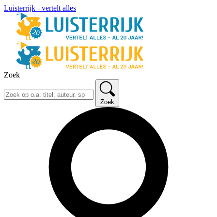
Luisterrijk - vertelt alles
Zoek
Zoek