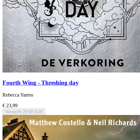
Fourth Wing - Threshing day
Rebecca Yarros
€ 23,99
Verwacht
29-09-2026