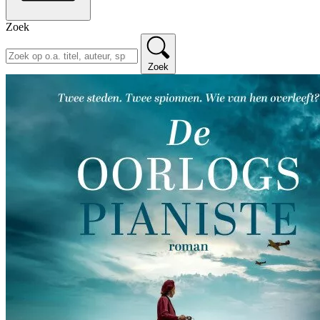
Zoek
Zoek