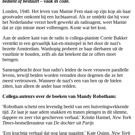
bedient of bestuurt – vaak in code.
Londen, 1940. Het leven van Marnie Fern staat op zijn kop als haar
grootvader omkomt bij een luchtaanval. Als ze ontdekt dat hij voor
het Nederlandse verzet heeft gewerkt als radioagent, weet Marnie
dat ze zijn missie moet volbrengen. Koste wat het kost.
Aan de andere kant van de radio is collega-pianiste Corrie Bakker
verstrikt in een gevaarlijk kat-en-muisspel in het door de nazi's
bezette Amsterdam. Wanhopig probeert ze haar dierbaren uit de
vuurlinie te houden, zelfs als dat betekent dat ze offers moet
brengen.
Samengebracht door hun radio's leiden de twee vrouwen parallelle
levens, terwijl beiden worden verraden door degenen die ze het
meest vertrouwen. Wanneer de nazi's een van hen op de hielen
zitten, kan alleen de ander haar redden.
Collega-auteurs over de boeken van Mandy Robotham:
'Robotham schetst een levendig beeld van een huiveringwekkende
tijd. Ze laat je naar adem snakken en tranen plengen in dit slimme,
dappere en zeer vlot geschreven verhaal.' Kristin Harmel,
New York
Times
-bestsellerauteur van
De dochter uit Parijs
'Een krachtig verhaal dat nog lang nagalmt.' Kate Quinn,
New York