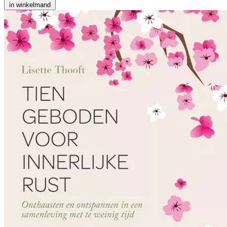
in winkelmand