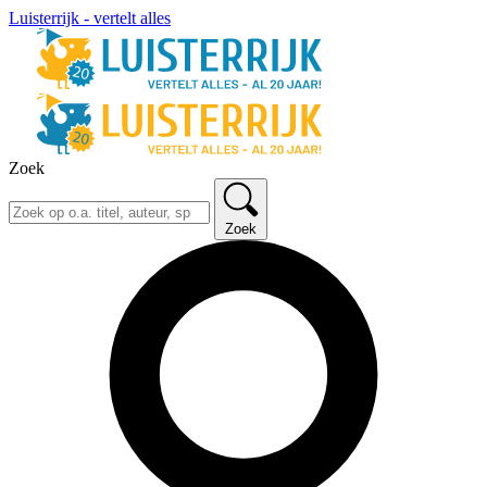
Luisterrijk - vertelt alles
Zoek
Zoek