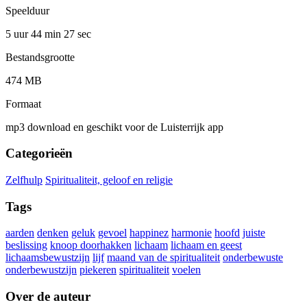
Speelduur
5 uur 44 min
27 sec
Bestandsgrootte
474 MB
Formaat
mp3 download en geschikt voor de Luisterrijk app
Categorieën
Zelfhulp
Spiritualiteit, geloof en religie
Tags
aarden
denken
geluk
gevoel
happinez
harmonie
hoofd
juiste
beslissing
knoop doorhakken
lichaam
lichaam en geest
lichaamsbewustzijn
lijf
maand van de spiritualiteit
onderbewuste
onderbewustzijn
piekeren
spiritualiteit
voelen
Over de auteur