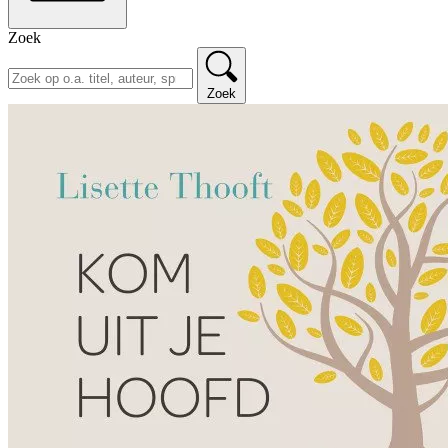
Zoek
Zoek