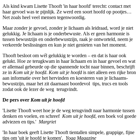
Als kind kwam Lisette Thooft 'in haar hoofd' terecht: contact met
haar gevoel was te pijnlijk. Ze werd een soort hoofd op pootjes…
Net zoals heel veel mensen tegenwoordig.
Maar zonder je gevoel, zonder je lichaam als ­leidraad, word je niet
gelukkig. Je lichaam is je ­onderbewuste. Als er geen harmonie is
tussen bewustzijn en onderbewustzijn, raak je ontworteld, neem je
verkeerde beslissingen en kun je niet genieten van het moment.
Thooft besloot om wél gelukkig te worden – en dat is haar ook
gelukt. Hoe ze terugkwam in haar ­lichaam en in haar gevoel en wat
er allemaal gebeurde op die spannende tocht naar binnen, beschrijft
ze in
Kom uit je hoofd
.
Kom uit je hoofd
is niet alleen een rijke bron
aan informatie over het hervinden en koesteren van je lichaams­
bewustzijn, maar het zit daarnaast boordevol tips, trucs en tools
zodat ook de lezer de weg terugvindt.
De pers over
Kom uit je hoofd
'Lisette Thooft weet hoe je de weg terugvindt naar harmonie tussen
denken en voelen, en schreef
Kom uit je hoofd
, een boek vol goede
adviezen en tips.'
Margriet
'In haar boek geeft Lisette Thooft tientallen simpele, grappige, fijne
tips om 'uit je hoofd te komen'.
Yoga Magazine