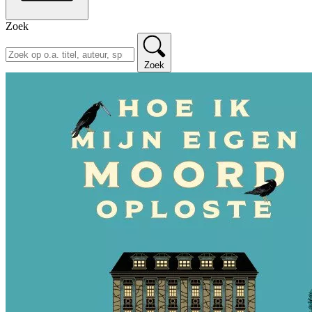
Zoek
Zoek