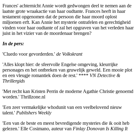
Frances' achternicht Annie wordt gedwongen deel te nemen aan de
laatste grote wraakactie van haar oudtante. Frances heeft in haar
testament opgenomen dat de persoon die haar moord oplost
miljoenen erft. Kan Annie het mysterie ontrafelen en gerechtigheid
vinden voor haar oudtante of zal het opgraven van het verleden haar
juist in het vizier van de moordenaar brengen?
In de pers:
'Cluedo voor gevorderden.'
de Volkskrant
'Alles klopt hier: de sfeervolle Engelse omgeving, kleurrijke
personages en het ontbreken van gruwelijk geweld. Een mooie plot
en een vleugje romantiek doen de rest.' ****
VN Detective &
Thrillergids
'Met recht kan Kristen Perrin de moderne Agathie Christie genoemd
worden.' Thrillzone.nl
'Een zeer vermakelijke whodunit van een veelbelovend nieuw
talent.'
Publishers Weekly
'Een van de beste en meest bevredigende mysteries die ik ooit heb
gelezen.' Elle Cosimano, auteur van
Finlay Donovan Is Killing It