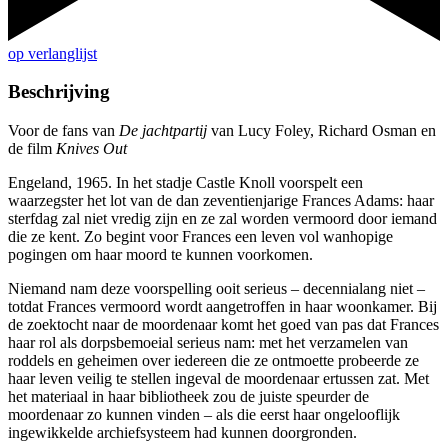
op verlanglijst
Beschrijving
Voor de fans van
De jachtpartij
van Lucy Foley, Richard Osman en
de film
Knives Out
Engeland, 1965. In het stadje Castle Knoll voorspelt een
waarzegster het lot van de dan zeventienjarige Frances Adams: haar
sterfdag zal niet vredig zijn en ze zal worden vermoord door iemand
die ze kent. Zo begint voor Frances een leven vol wanhopige
pogingen om haar moord te kunnen voorkomen.
Niemand nam deze voorspelling ooit serieus – decennialang niet –
totdat Frances vermoord wordt aangetroffen in haar woonkamer. Bij
de zoektocht naar de moordenaar komt het goed van pas dat Frances
haar rol als dorpsbemoeial serieus nam: met het verzamelen van
roddels en geheimen over iedereen die ze ontmoette probeerde ze
haar leven veilig te stellen ingeval de moordenaar ertussen zat. Met
het materiaal in haar bibliotheek zou de juiste speurder de
moordenaar zo kunnen vinden – als die eerst haar ongelooflijk
ingewikkelde archiefsysteem had kunnen doorgronden.