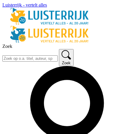
Luisterrijk - vertelt alles
Zoek
Zoek