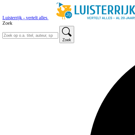
Luisterrijk - vertelt alles
Zoek
Zoek