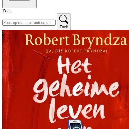
Zoek
Zoek