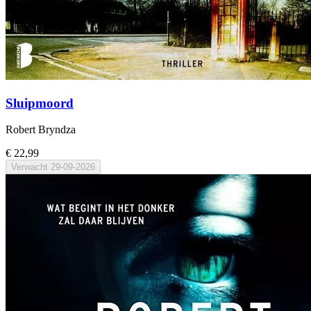
Sluipmoord
Robert Bryndza
€ 22,99
Verwacht
29-09-2026