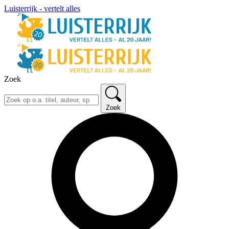
Luisterrijk - vertelt alles
Zoek
Zoek