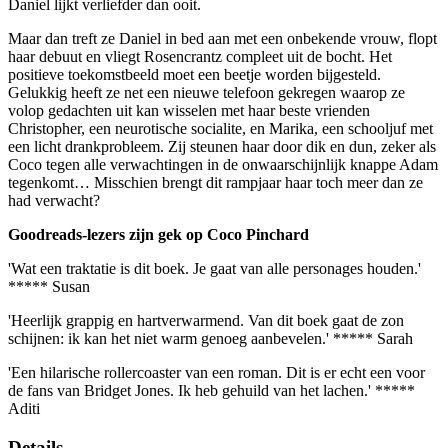
Daniel lijkt verliefder dan ooit.
Maar dan treft ze Daniel in bed aan met een onbekende vrouw, flopt
haar debuut en vliegt Rosencrantz compleet uit de bocht. Het
positieve toekomstbeeld moet een beetje worden bijgesteld.
Gelukkig heeft ze net een nieuwe telefoon gekregen waarop ze
volop gedachten uit kan wisselen met haar beste vrienden
Christopher, een neurotische socialite, en Marika, een schooljuf met
een licht drankprobleem. Zij steunen haar door dik en dun, zeker als
Coco tegen alle verwachtingen in de onwaarschijnlijk knappe Adam
tegenkomt… Misschien brengt dit rampjaar haar toch meer dan ze
had verwacht?
Goodreads-lezers zijn gek op Coco Pinchard
'Wat een traktatie is dit boek. Je gaat van alle personages houden.'
***** Susan
'Heerlijk grappig en hartverwarmend. Van dit boek gaat de zon
schijnen: ik kan het niet warm genoeg aanbevelen.' ***** Sarah
'Een hilarische rollercoaster van een roman. Dit is er echt een voor
de fans van Bridget Jones. Ik heb gehuild van het lachen.' *****
Aditi
Details