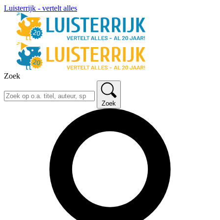
Luisterrijk - vertelt alles
Zoek
Zoek