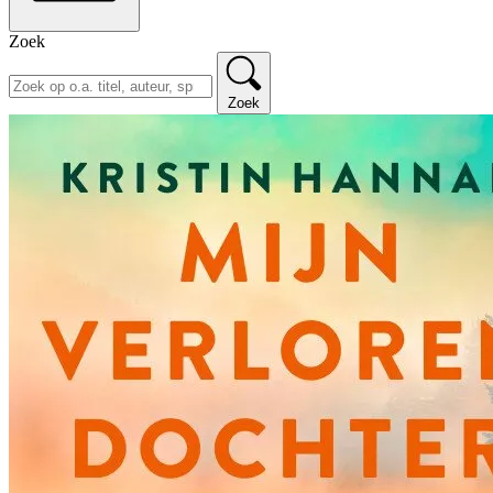
Zoek
Zoek