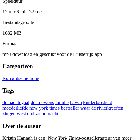
Speelduur
13 uur 6 min
32 sec
Bestandsgrootte
1082 MB
Formaat
mp3 download en geschikt voor de Luisterrijk app
Categorieën
Romantische fictie
Tags
de nachtegaal
delia owens
familie
hawaï
kinderloosheid
moederliefde
new york times bestseller
waar de rivierkreeften
zingen
west end
zomernacht
Over de auteur
Kristin Hannah is een
New York Times
-bestsellerauteur van meer