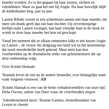
moeder worden. Zo is het gegaan bij haar zussen, nichten en
vriendinnen. Maar zo gaat het niet bij Angie. Na haar huwelijk blijft
de kinderkamer leeg, jaar na jaar.
Lauren Ribido woont in een achterbuurt samen met haar moeder, die
meer om drank geeft dan om haar dochter. Op zeventienjarige
leeftijd raakt Lauren zwanger, laat haar vriendje haar in de steek én
wordt ze door haar moeder het huis uit geschopt.
Vanaf het moment dat ze elkaar ontmoeten klikt er iets tussen Angie
en Lauren – de vrouw die dolgraag een kind wil en het tienermeisje
dat nooit moederliefde heeft gekend. Maar niets kan hen
voorbereiden op de dramatische reeks van gebeurtenissen die op
deze ontmoeting volgt.
Over Kristin Hannah:
'Hannah levert de ene na de andere bestseller, over belangrijke maar
vaak vergeten vrouwen.'
AD
'Kristin Hannah is een van de beste verhalenvertellers van onze tijd.'
Delia Owens, auteur van
Daar waar de rivierkreeften zingen
'Adembenemend mooi.' Bonnie Garmus, bestsellerauteur van
Lessen in chemie