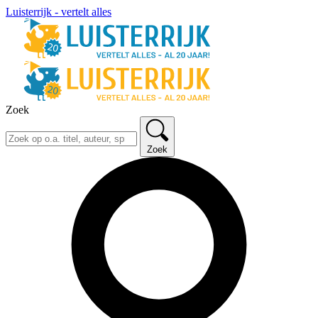
Luisterrijk - vertelt alles
Zoek
Zoek