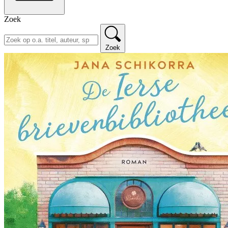
Zoek
Zoek