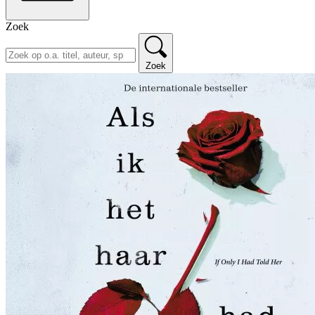
Zoek
Zoek