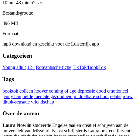
10 uur 48 min
55 sec
Bestandsgrootte
896 MB
Formaat
mp3 download en geschikt voor de Luisterrijk app
Categorieën
Young adult
12+
Romantische fictie
TikTok/BookTok
Tags
booktok
colleen hoover
coming of age
depressie
dood
emotioneel
jenny han
liefde
mentale gezondheid
middelbare school
relatie
rouw
tiktok-sensatie
vriendschap
Over de auteur
Laura Nowlin
studeerde Engelse taal en creatief schrijven aan de
universiteit van Missouri. Naast schrijfster is Laura ook een fervent