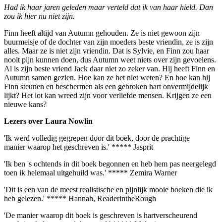
Had ik haar jaren geleden maar verteld dat ik van haar hield. Dan
zou ik hier nu niet zijn.
Finn heeft altijd van Autumn gehouden. Ze is niet gewoon zijn
buurmeisje of de dochter van zijn moeders beste vriendin, ze is zijn
alles. Maar ze is niet zijn vriendin. Dat is Sylvie, en Finn zou haar
nooit pijn kunnen doen, dus Autumn weet niets over zijn gevoelens.
Al is zijn beste vriend Jack daar niet zo zeker van. Hij heeft Finn en
­Autumn samen gezien. Hoe kan ze het niet weten? En hoe kan hij
Finn steunen en beschermen als een gebroken hart onvermijdelijk
lijkt? Het lot kan wreed zijn voor verliefde mensen. Krijgen ze een
nieuwe kans?
Lezers over Laura Nowlin
'Ik werd volledig gegrepen door dit boek, door de prachtige
manier waarop het geschreven is.' ***** Jasprit
'Ik ben 's ochtends in dit boek begonnen en heb hem pas neergelegd
toen ik helemaal uitgehuild was.' ***** Zemira Warner
'Dit is een van de meest realistische en pijnlijk mooie boeken die ik
heb gelezen.' ***** Hannah, ReaderintheRough
'De manier waarop dit boek is geschreven is hartverscheurend