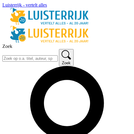
Luisterrijk - vertelt alles
Zoek
Zoek