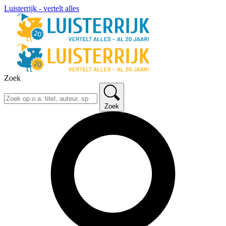
Luisterrijk - vertelt alles
Zoek
Zoek