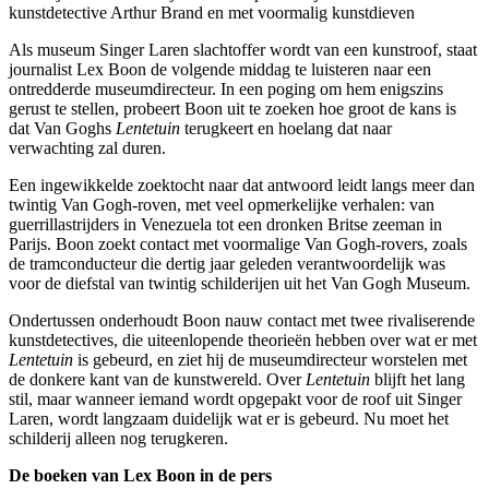
kunstdetective Arthur Brand en met voormalig kunstdieven
Als museum Singer Laren slachtoffer wordt van een kunstroof, staat
journalist Lex Boon de volgende middag te luisteren naar een
ontredderde museumdirecteur. In een poging om hem enigszins
gerust te stellen, probeert Boon uit te zoeken hoe groot de kans is
dat Van Goghs
Lentetuin
terugkeert en hoelang dat naar
verwachting zal duren.
Een ingewikkelde zoektocht naar dat antwoord leidt langs meer dan
twintig Van Gogh-roven, met veel opmerkelijke verhalen: van
guerrillastrijders in Venezuela tot een dronken Britse zeeman in
Parijs. Boon zoekt contact met voormalige Van Gogh-rovers, zoals
de tramconducteur die dertig jaar geleden verantwoordelijk was
voor de diefstal van twintig schilderijen uit het Van Gogh Museum.
Ondertussen onderhoudt Boon nauw contact met twee rivaliserende
kunstdetectives, die uiteenlopende theorieën hebben over wat er met
Lentetuin
is gebeurd, en ziet hij de museumdirecteur worstelen met
de donkere kant van de kunstwereld. Over
Lentetuin
blijft het lang
stil, maar wanneer iemand wordt opgepakt voor de roof uit Singer
Laren, wordt langzaam duidelijk wat er is gebeurd. Nu moet het
schilderij alleen nog terugkeren.
De boeken van Lex Boon in de pers