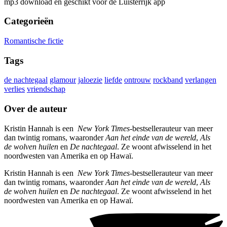
mp3 download en geschikt voor de Luisterrijk app
Categorieën
Romantische fictie
Tags
de nachtegaal
glamour
jaloezie
liefde
ontrouw
rockband
verlangen
verlies
vriendschap
Over de auteur
Kristin Hannah is een
New York Times
-bestsellerauteur van meer
dan twintig romans, waaronder
Aan het einde van de wereld
,
Als
de wolven huilen
en
De nachtegaal
. Ze woont afwisselend in het
noordwesten van Amerika en op Hawaï.
Kristin Hannah is een
New York Times
-bestsellerauteur van meer
dan twintig romans, waaronder
Aan het einde van de wereld
,
Als
de wolven huilen
en
De nachtegaal
. Ze woont afwisselend in het
noordwesten van Amerika en op Hawaï.