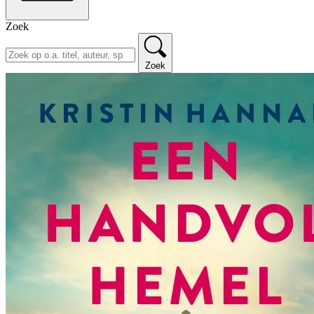
Zoek
Zoek