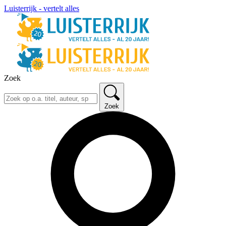
Luisterrijk - vertelt alles
Zoek
Zoek