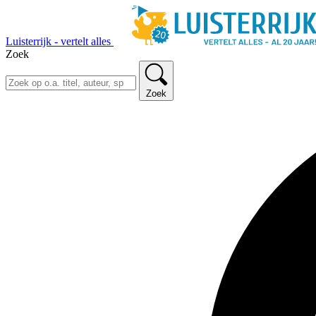
Luisterrijk - vertelt alles
Zoek
Zoek