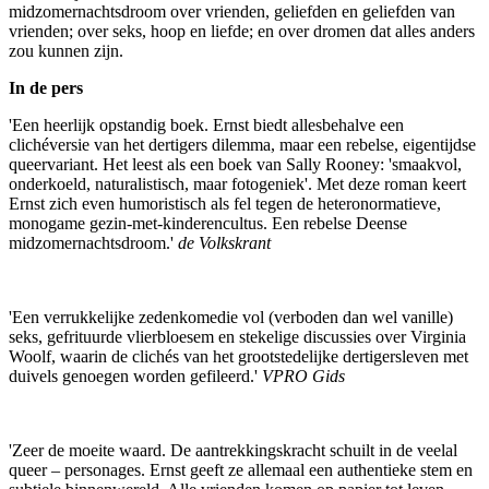
midzomernachtsdroom over vrienden, geliefden en geliefden van
vrienden; over seks, hoop en liefde; en over dromen dat alles anders
zou kunnen zijn.
In de pers
'Een heerlijk opstandig boek. Ernst biedt allesbehalve een
clichéversie van het dertigers dilemma, maar een rebelse, eigentijdse
queervariant. Het leest als een boek van Sally Rooney: 'smaakvol,
onderkoeld, naturalistisch, maar fotogeniek'. Met deze roman keert
Ernst zich even humoristisch als fel tegen de heteronormatieve,
monogame gezin-met-kinderencultus. Een rebelse Deense
midzomernachtsdroom.'
de Volkskrant
'Een verrukkelijke zedenkomedie vol (verboden dan wel vanille)
seks, gefrituurde vlierbloesem en stekelige discussies over Virginia
Woolf, waarin de clichés van het grootstedelijke dertigersleven met
duivels genoegen worden gefileerd.'
VPRO Gids
'Zeer de moeite waard. De aantrekkingskracht schuilt in de veelal
queer – personages. Ernst geeft ze allemaal een authentieke stem en