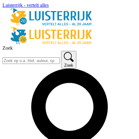
Luisterrijk - vertelt alles
Zoek
Zoek