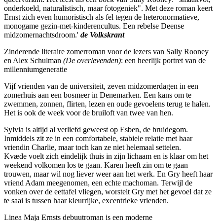
onderkoeld, naturalistisch, maar fotogeniek". Met deze roman keert
Ernst zich even humoristisch als fel tegen de heteronormatieve,
monogame gezin-met-kinderencultus. Een rebelse Deense
midzomernachtsdroom.'
de Volkskrant
Zinderende literaire zomerroman voor de lezers van Sally Rooney
en Alex Schulman
(De overlevenden)
: een heerlijk portret van de
millenniumgeneratie
Vijf vrienden van de universiteit, zeven midzomerdagen in een
zomerhuis aan een bosmeer in Denemarken. Een kans om te
zwemmen, zonnen, flirten, lezen en oude gevoelens terug te halen.
Het is ook de week voor de bruiloft van twee van hen.
Sylvia is altijd al verliefd geweest op Esben, de bruidegom.
Inmiddels zit ze in een comfortabele, stabiele relatie met haar
vriendin Charlie, maar toch kan ze niet helemaal settelen.
Kvæde voelt zich eindelijk thuis in zijn lichaam en is klaar om het
weekend volkomen los te gaan. Karen heeft zin om te gaan
trouwen, maar wil nog liever weer aan het werk. En Gry heeft haar
vriend Adam meegenomen, een echte machoman. Terwijl de
vonken over de eettafel vliegen, worstelt Gry met het gevoel dat ze
te saai is tussen haar kleurrijke, excentrieke vrienden.
Linea Maja Ernsts debuutroman is een moderne