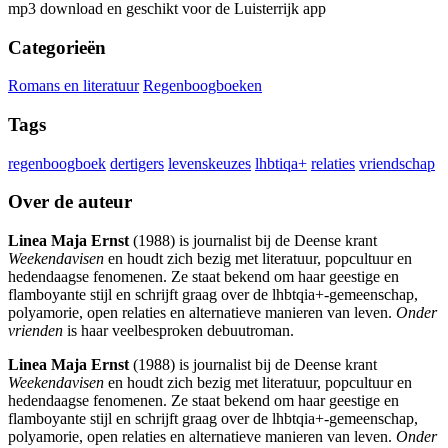
mp3 download en geschikt voor de Luisterrijk app
Categorieën
Romans en literatuur
Regenboogboeken
Tags
regenboogboek
dertigers
levenskeuzes
lhbtiqa+
relaties
vriendschap
Over de auteur
Linea Maja Ernst
(1988) is journalist bij de Deense krant
Weekendavisen
en houdt zich bezig met literatuur, popcultuur en
hedendaagse fenomenen. Ze staat bekend om haar geestige en
flamboyante stijl en schrijft graag over de lhbtqia+-gemeenschap,
polyamorie, open relaties en alternatieve manieren van leven.
Onder
vrienden
is haar veelbesproken debuutroman.
Linea Maja Ernst
(1988) is journalist bij de Deense krant
Weekendavisen
en houdt zich bezig met literatuur, popcultuur en
hedendaagse fenomenen. Ze staat bekend om haar geestige en
flamboyante stijl en schrijft graag over de lhbtqia+-gemeenschap,
polyamorie, open relaties en alternatieve manieren van leven.
Onder