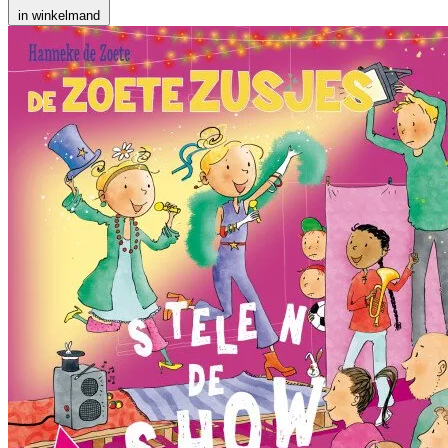
in winkelmand