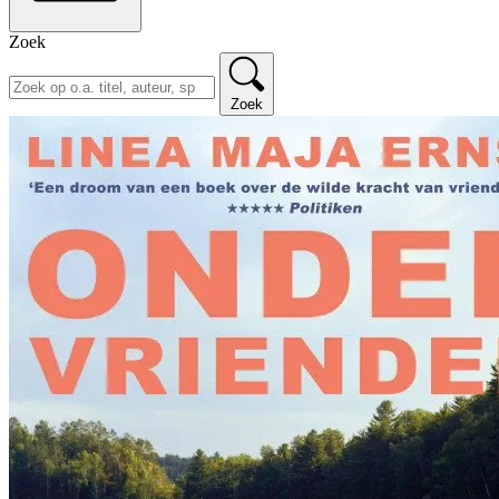
Zoek
Zoek