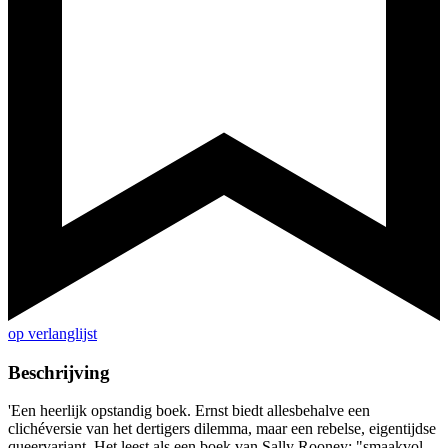
op verlanglijst
Beschrijving
'Een heerlijk opstandig boek. Ernst biedt allesbehalve een
clichéversie van het dertigers dilemma, maar een rebelse, eigentijdse
queervariant. Het leest als een boek van Sally Rooney: "smaakvol,