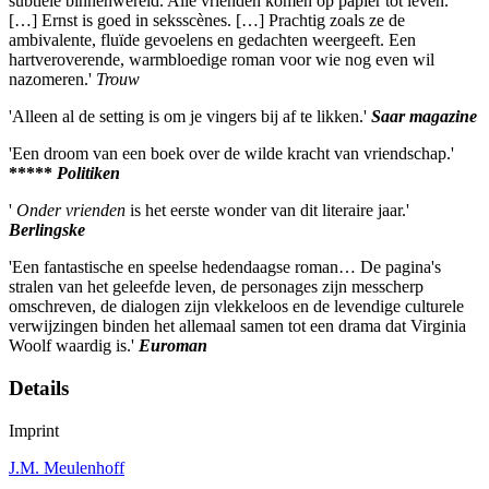
subtiele binnenwereld. Alle vrienden komen op papier tot leven.
[…] Ernst is goed in seksscènes. […] Prachtig zoals ze de
ambivalente, fluïde gevoelens en gedachten weergeeft. Een
hartveroverende, warmbloedige roman voor wie nog even wil
nazomeren.'
Trouw
'Alleen al de setting is om je vingers bij af te likken.'
Saar magazine
'Een droom van een boek over de wilde kracht van vriendschap.'
*****
Politiken
'
Onder vrienden
is het eerste wonder van dit literaire jaar.'
Berlingske
'Een fantastische en speelse hedendaagse roman… De pagina's
stralen van het geleefde leven, de personages zijn messcherp
omschreven, de dialogen zijn vlekkeloos en de levendige culturele
verwijzingen binden het allemaal samen tot een drama dat Virginia
Woolf waardig is.'
Euroman
Details
Imprint
J.M. Meulenhoff