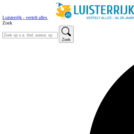
Luisterrijk - vertelt alles
Zoek
Zoek