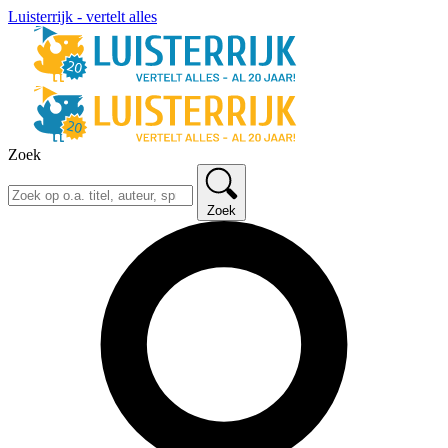
Luisterrijk - vertelt alles
Zoek
Zoek