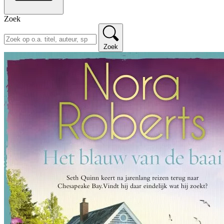
Zoek
Zoek