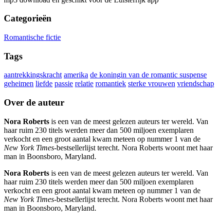
Categorieën
Romantische fictie
Tags
aantrekkingskracht
amerika
de koningin van de romantic suspense
geheimen
liefde
passie
relatie
romantiek
sterke vrouwen
vriendschap
Over de auteur
Nora Roberts
is een van de meest gelezen auteurs ter wereld. Van
haar ruim 230 titels werden meer dan 500 miljoen exemplaren
verkocht en een groot aantal kwam meteen op nummer 1 van de
New York Times
-bestsellerlijst terecht. Nora Roberts woont met haar
man in Boonsboro, Maryland.
Nora Roberts
is een van de meest gelezen auteurs ter wereld. Van
haar ruim 230 titels werden meer dan 500 miljoen exemplaren
verkocht en een groot aantal kwam meteen op nummer 1 van de
New York Times
-bestsellerlijst terecht. Nora Roberts woont met haar
man in Boonsboro, Maryland.