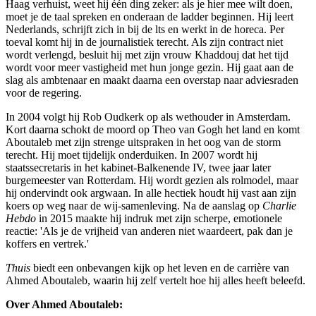
Haag verhuist, weet hij één ding zeker: als je hier mee wilt doen,
moet je de taal spreken en onderaan de ladder beginnen. Hij leert
Nederlands, schrijft zich in bij de lts en werkt in de horeca. Per
toeval komt hij in de journalistiek terecht. Als zijn contract niet
wordt verlengd, besluit hij met zijn vrouw Khaddouj dat het tijd
wordt voor meer vastigheid met hun jonge gezin. Hij gaat aan de
slag als ambtenaar en maakt daarna een overstap naar adviesraden
voor de regering.
In 2004 volgt hij Rob Oudkerk op als wethouder in Amsterdam.
Kort daarna schokt de moord op Theo van Gogh het land en komt
Aboutaleb met zijn strenge uitspraken in het oog van de storm
terecht. Hij moet tijdelijk onderduiken. In 2007 wordt hij
staatssecretaris in het kabinet-Balkenende IV, twee jaar later
burgemeester van Rotterdam. Hij wordt gezien als rolmodel, maar
hij ondervindt ook argwaan. In alle hectiek houdt hij vast aan zijn
koers op weg naar de wij-samenleving. Na de aanslag op
Charlie
Hebdo
in 2015 maakte hij indruk met zijn scherpe, emotionele
reactie: 'Als je de vrijheid van anderen niet waardeert, pak dan je
koffers en vertrek.'
Thuis
biedt een onbevangen kijk op het leven en de carrière van
Ahmed Aboutaleb, waarin hij zelf vertelt hoe hij alles heeft beleefd.
Over Ahmed Aboutaleb: