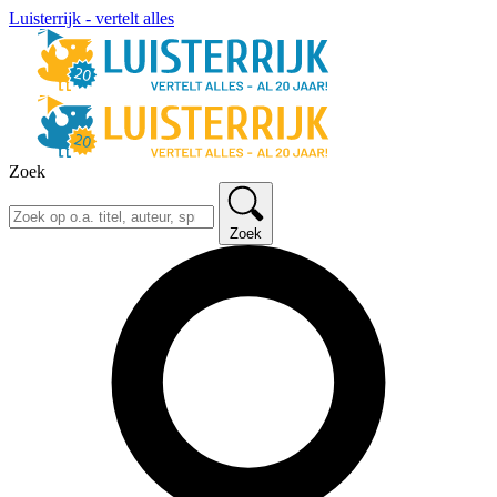
Luisterrijk - vertelt alles
Zoek
Zoek