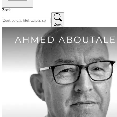
Zoek
Zoek