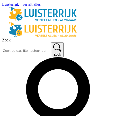
Luisterrijk - vertelt alles
Zoek
Zoek