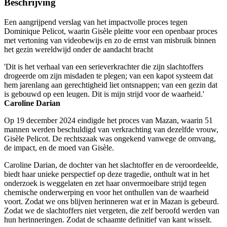
Beschrijving
Een aangrijpend verslag van het impactvolle proces tegen
Dominique Pelicot, waarin Gisèle pleitte voor een openbaar proces
met vertoning van videobewijs en zo de ernst van misbruik binnen
het gezin wereldwijd onder de aandacht bracht
'Dit is het verhaal van een serieverkrachter die zijn slachtoffers
drogeerde om zijn misdaden te plegen; van een kapot systeem dat
hem jarenlang aan gerechtigheid liet ontsnappen; van een gezin dat
is gebouwd op een leugen. Dit is mijn strijd voor de waarheid.'
Caroline Darian
Op 19 december 2024 eindigde het proces van Mazan, waarin 51
mannen werden beschuldigd van verkrachting van dezelfde vrouw,
Gisèle Pelicot. De rechtszaak was ongekend vanwege de omvang,
de impact, en de moed van Gisèle.
Caroline Darian, de dochter van het slachtoffer en de veroordeelde,
biedt haar unieke perspectief op deze tragedie, onthult wat in het
onderzoek is weggelaten en zet haar onvermoeibare strijd tegen
chemische onderwerping en voor het onthullen van de waarheid
voort. Zodat we ons blijven herinneren wat er in Mazan is gebeurd.
Zodat we de slachtoffers niet vergeten, die zelf beroofd werden van
hun herinneringen. Zodat de schaamte definitief van kant wisselt.