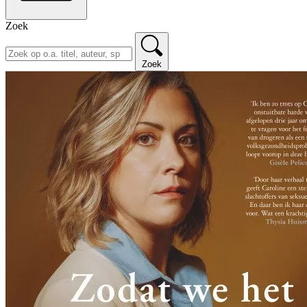
Zoek
Zoek