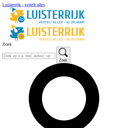
Luisterrijk - vertelt alles
Zoek
Zoek