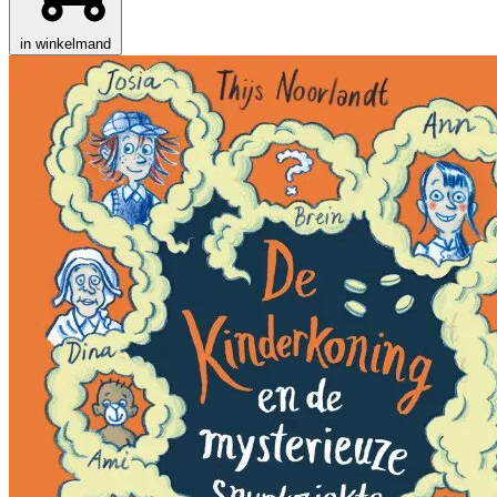
in winkelmand