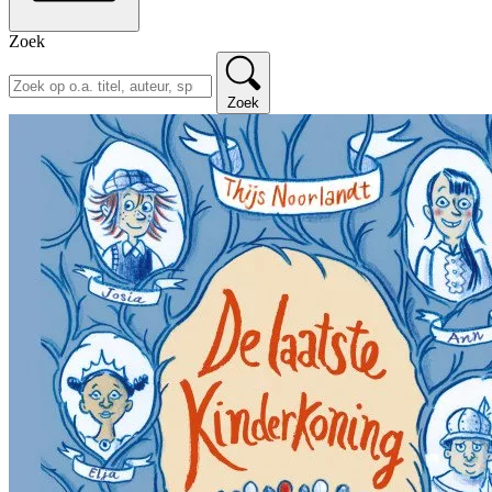
Zoek
Zoek