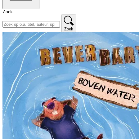
Zoek
Zoek